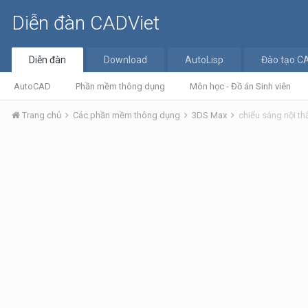
Diễn đàn CADViet
Diễn đàn
Download
AutoLisp
Đào tạo C
AutoCAD
Phần mềm thông dụng
Môn học - Đồ án Sinh viên
Trang chủ
Các phần mềm thông dụng
3DS Max
chiếu sáng nội th