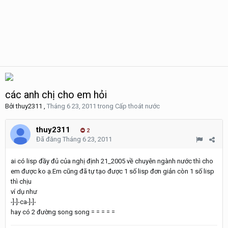
các anh chị cho em hỏi
Bởi
thuy2311
,
Tháng 6 23, 2011
trong
Cấp thoát nước
thuy2311
2
Đã đăng
Tháng 6 23, 2011
ai có lisp đầy đủ của nghị định 21_2005 về chuyên ngành nước thì cho
em được ko ạ.Em cũng đã tự tạo được 1 số lisp đơn giản còn 1 số lisp
thì chịu
ví dụ như
-]-]-ca-]-]-
hay có 2 đường song song = = = = =