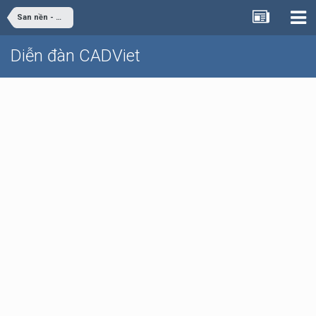
San nền - Giao thông
Diễn đàn CADViet