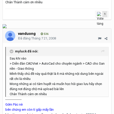
Chân Thành cám ơn nhiều
1
vanduong
536
Đã đăng
Tháng 7 21, 2008
myluck đã nói:
Sau khi vào
> Diễn đàn CADViet > AutoCad cho chuyên ngành > CAD cho San
nền - Giao thông
Mình thấy chủ đề này quả thật là ít mà những nội dung bên ngoài
rẩt chi là nhiều
Mong những ai có tâm huyết và muốn học hỏi giao lưu hãy chọn
đúng nơi đúng chộ mà upload bài lên
Chân Thành cám ơn nhiều
----------------
Gớm Pác nè
bên chúng em còn tí gấp mấy lần