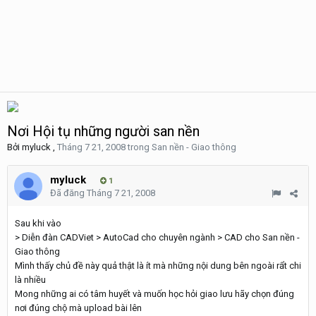
Nơi Hội tụ những người san nền
Bởi
myluck
,
Tháng 7 21, 2008
trong
San nền - Giao thông
myluck
1
Đã đăng
Tháng 7 21, 2008
Sau khi vào
> Diễn đàn CADViet > AutoCad cho chuyên ngành > CAD cho San nền -
Giao thông
Mình thấy chủ đề này quả thật là ít mà những nội dung bên ngoài rẩt chi
là nhiều
Mong những ai có tâm huyết và muốn học hỏi giao lưu hãy chọn đúng
nơi đúng chộ mà upload bài lên