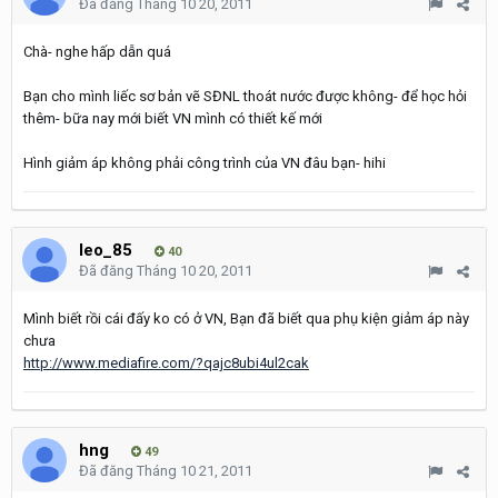
Đã đăng
Tháng 10 20, 2011
Chà- nghe hấp dẫn quá
Bạn cho mình liếc sơ bản vẽ SĐNL thoát nước được không- để học hỏi
thêm- bữa nay mới biết VN mình có thiết kế mới
Hình giảm áp không phải công trình của VN đâu bạn- hihi
leo_85
40
Đã đăng
Tháng 10 20, 2011
Mình biết rồi cái đấy ko có ở VN, Bạn đã biết qua phụ kiện giảm áp này
chưa
http://www.mediafire.com/?qajc8ubi4ul2cak
hng
49
Đã đăng
Tháng 10 21, 2011