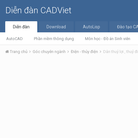
Diễn đàn CADViet
Diễn đàn
Download
AutoLisp
Đào tạo C
AutoCAD
Phần mềm thông dụng
Môn học - Đồ án Sinh viên
Trang chủ
Góc chuyên ngành
Điện - thủy điện
Dân thuỷ lợi , thuỷ 