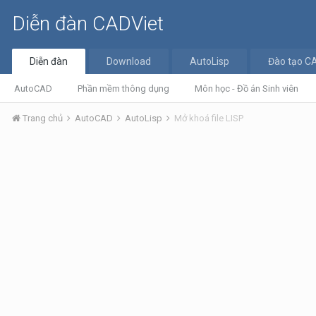
Diễn đàn CADViet
Diễn đàn
Download
AutoLisp
Đào tạo C
AutoCAD
Phần mềm thông dụng
Môn học - Đồ án Sinh viên
Trang chủ
AutoCAD
AutoLisp
Mở khoá file LISP