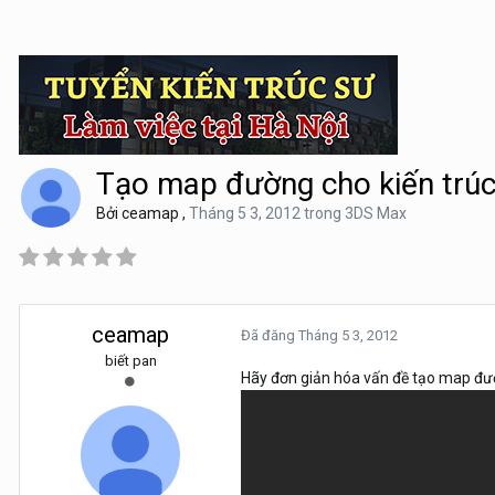
Tạo map đường cho kiến trúc
Bởi
ceamap
,
Tháng 5 3, 2012
trong
3DS Max
ceamap
Đã đăng
Tháng 5 3, 2012
biết pan
Hãy đơn giản hóa vấn đề tạo map đườ