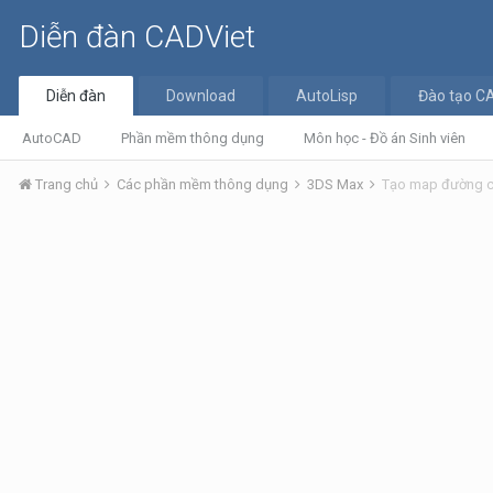
Diễn đàn CADViet
Diễn đàn
Download
AutoLisp
Đào tạo C
AutoCAD
Phần mềm thông dụng
Môn học - Đồ án Sinh viên
Trang chủ
Các phần mềm thông dụng
3DS Max
Tạo map đường ch