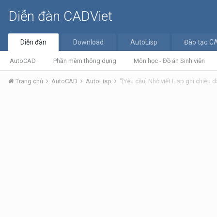
Diễn đàn CADViet
Diễn đàn
Download
AutoLisp
Đào tạo C
AutoCAD
Phần mềm thông dụng
Môn học - Đồ án Sinh viên
Trang chủ
AutoCAD
AutoLisp
"[Yêu cầu] Nhờ viết Lisp ghi chiều 