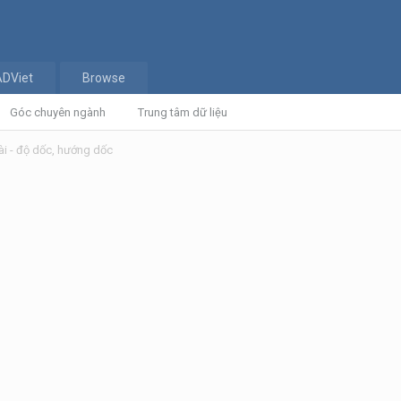
ADViet
Browse
Góc chuyên ngành
Trung tâm dữ liệu
dài - độ dốc, hướng dốc