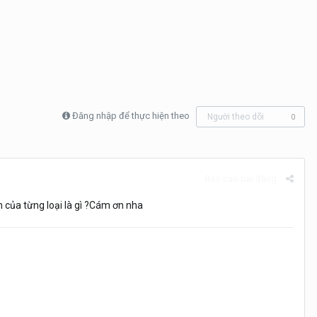
Đăng nhập để thực hiện theo
Người theo dõi
0
Báo cáo bài đăng
của từng loại là gì ?Cám ơn nha