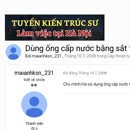
Dùng ống cấp nước bằng sắt 
Bởi
maianhksn_231
,
Tháng 10 7, 2008
trong
Cấp thoát n
maianhksn_231
Đã đăng
Tháng 10 7, 2008
biết vẽ circle
Cho mình hỏi sử dụng ống cấp nước t
Thành viên
3