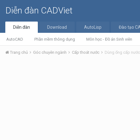
Diễn đàn CADViet
Diễn đàn
Download
AutoLisp
Đào tạo C
AutoCAD
Phần mềm thông dụng
Môn học - Đồ án Sinh viên
Trang chủ
Góc chuyên ngành
Cấp thoát nước
Dùng ống cấp nước 