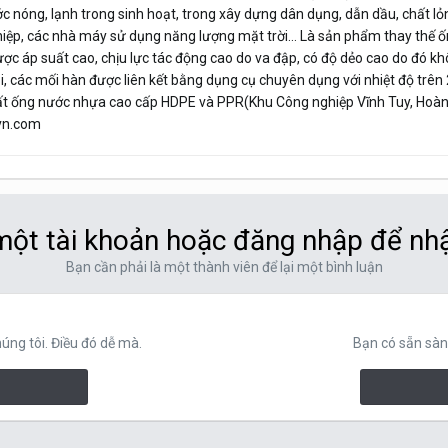
 nóng, lạnh trong sinh hoạt, trong xây dựng dân dụng, dẫn dầu, chất lỏ
ệp, các nhà máy sử dụng năng lượng mặt trời… Là sản phẩm thay thế ốn
ợc áp suất cao, chịu lực tác động cao do va đập, có độ dẻo cao do đó khô
i, các mối hàn được liên kết bằng dụng cụ chuyên dụng với nhiệt độ trên 
 ống nước nhựa cao cấp HDPE và PPR(Khu Công nghiệp Vĩnh Tuy, Hoàng
vn.com
ột tài khoản hoặc đăng nhập để nh
Bạn cần phải là một thành viên để lại một bình luận
ng tôi. Điều đó dễ mà.
Bạn có sẵn sàn