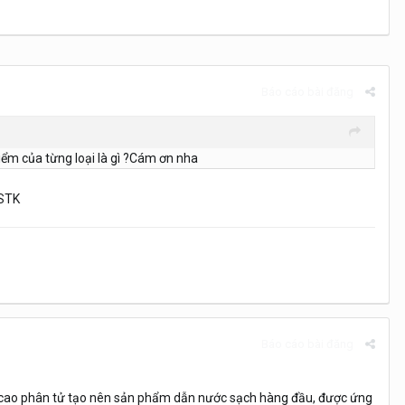
Báo cáo bài đăng
ểm của từng loại là gì ?Cám ơn nha
 STK
Báo cáo bài đăng
a cao phân tử tạo nên sản phẩm dẫn nước sạch hàng đầu, được ứng