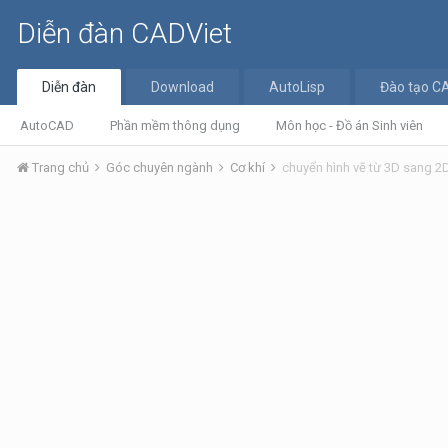
Diễn đàn CADViet
Diễn đàn
Download
AutoLisp
Đào tạo C
AutoCAD
Phần mềm thông dụng
Môn học - Đồ án Sinh viên
Trang chủ
Góc chuyên ngành
Cơ khí
chuyển hình vẽ từ 3D sang 2