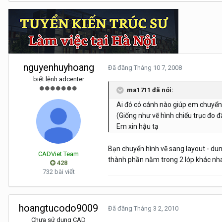
nguyenhuyhoang
Đã đăng
Tháng 10 7, 2008
biết lệnh adcenter
ma1711 đã nói:
Ai đó có cánh nào giúp em chuyển
(Giống như vẽ hình chiếu trục đo đ
Em xin hậu tạ
Bạn chuyển hình vẽ sang layout - dung 
CADViet Team
thành phần nằm trong 2 lớp khác nha
428
732 bài viết
hoangtucodo9009
Đã đăng
Tháng 3 2, 2010
Chưa sử dụng CAD