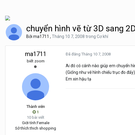
chuyển hình vẽ từ 3D sang 2
Bởi
ma1711
,
Tháng 10 7, 2008
trong
Cơ khí
ma1711
Đã đăng
Tháng 10 7, 2008
biết zoom
Ai đó có cánh nào giúp em chuyển hì
(Giống như vẽ hình chiếu trục đo đấy)
Em xin hậu tạ
Thành viên
1
10 bài viết
Giới tính:
Female
Sở thích:
thich shopping