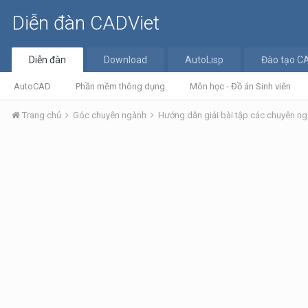
Diễn đàn CADViet
Diễn đàn
Download
AutoLisp
Đào tạo C
AutoCAD
Phần mềm thông dụng
Môn học - Đồ án Sinh viên
Trang chủ
Góc chuyên ngành
Hướng dẫn giải bài tập các chuyên n