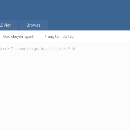
ADViet
Browse
Góc chuyên ngành
Trung tâm dữ liệu
gành
Tính bán kính góc lượn bài tập lớn Phôi