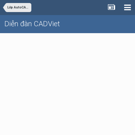
Lớp AutoCAD Cơ bản trực tuyến
Diễn đàn CADViet