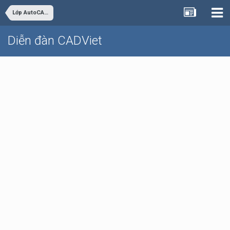
Lớp AutoCAD Cơ bản trực tuyến
Diễn đàn CADViet