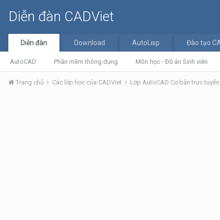
Diễn đàn CADViet
Diễn đàn
Download
AutoLisp
Đào tạo C
AutoCAD
Phần mềm thông dụng
Môn học - Đồ án Sinh viên
Trang chủ
Các lớp học của CADViet
Lớp AutoCAD Cơ bản trực tuyế