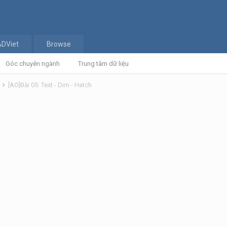
ADViet
Browse
Góc chuyên ngành
Trung tâm dữ liệu
n
[AO]Bài 05: Text - Dim - Hatch