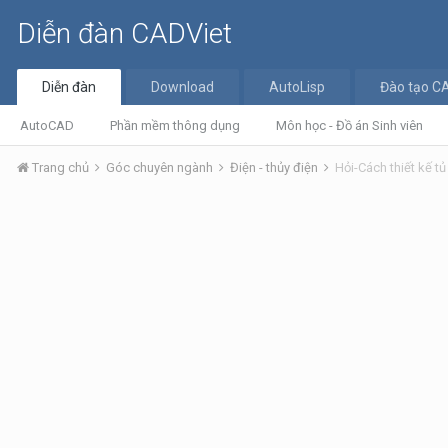
Diễn đàn CADViet
Diễn đàn
Download
AutoLisp
Đào tạo C
AutoCAD
Phần mềm thông dụng
Môn học - Đồ án Sinh viên
Trang chủ
Góc chuyên ngành
Điện - thủy điện
Hỏi-Cách thiết kế tủ