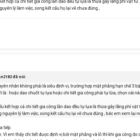
t hợp cả chi tiết gia công lẫn dao đều tự lựa là thừa gây lãng phí vật tư..
guyên lý làm việc, song kết cấu họ lại vẽ chưa đúng ,
an2182 đã nói:
uyên nhân không phải là siêu định vị, trường hợp mặt phẳng hạn chế 3 bậc
 là : hoặc dao chuốt tự lựa hoặc chi tiết gia công phải tự lừa, chọn cái 
 kết hợp cả chi tiết gia công lẫn dao đều tự lựa là thừa gây lãng phí vật t
g nguyên lý làm việc, song kết cấu họ lại vẽ chưa đúng , bác em xem lại 
 tiếp.
ơn. Vì em thấy chi tiết được định vị bởi mặt phẳng và lỗ thì khi gia công d