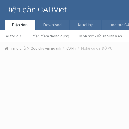
Diễn đàn CADViet
Diễn đàn
Download
AutoLisp
Đào tạo C
AutoCAD
Phần mềm thông dụng
Môn học - Đồ án Sinh viên
Trang chủ
Góc chuyên ngành
Cơ khí
Nghề cơ khí ĐỐ VUI