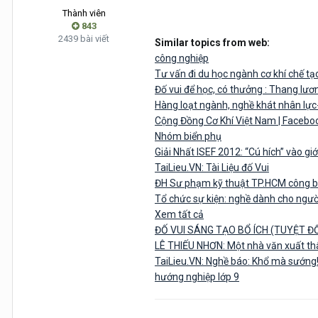
Thành viên
843
2439 bài viết
Similar topics from web:
công nghiệp
Tư vấn đi du học ngành cơ khí chế tạ
Đố vui để học, có thưởng : Thang lươn
Hàng loạt ngành, nghề khát nhân lực-
Cộng Đồng Cơ Khí Việt Nam | Facebo
Nhóm biển phụ
Giải Nhất ISEF 2012: “Cú hích” vào giới
TaiLieu.VN: Tài Liệu đố Vui
ĐH Sư phạm kỹ thuật TP.HCM công bố
Tổ chức sự kiện: nghề dành cho ngườ
Xem tất cả
ĐỐ VUI SÁNG TẠO BỔ ÍCH (TUYỆT Đ
LÊ THIẾU NHƠN: Một nhà văn xuất th
TaiLieu.VN: Nghề báo: Khổ mà sướng
hướng nghiệp lớp 9