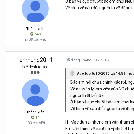
Ở bản vẽ cục chuốt bác em chơi kiểu kế
Về hình vẽ câu đố, người ta vẽ đúng n
Thành viên
843
2439 bài viết
lamhung2011
Đã đăng
Tháng 10 7, 2012
biết lệnh rotate
Vào lúc 6/10/2012 tại 14:51, ho
Bác em nói chưa chính xác rồi, ng
Về nguyên lý làm việc của NC chuốt
người thiết kế nữa...
Ở bản vẽ cục chuốt bác em chơi kiểu
Về hình vẽ câu đố, người ta vẽ đún
Thành viên
14
Hi. Mặc dù sai nhưng em vẫn tham gia
133 bài viết
Em vẫn thiên về cái định vị chi tiết h