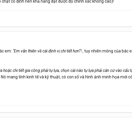
ẹp chặt cố định nên khả năng đạt được độ chính xác không cao)!
bác em:
"Em vẫn thiên về cái định vị chi tiết hơ
n"! , tuy nhiên mông của bác 
 hoặc chi tiết gia công phải tự lựa, chọn cái nào tự lựa phải căn cứ vào cấu t
 Nó mang tính kinh tế và kỹ thuật, có con số và hình ảnh minh họa mới có