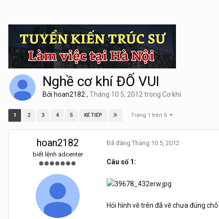
Nghề cơ khí ĐỐ VUI
Bởi
hoan2182
,
Tháng 10 5, 2012
trong
Cơ khí
Trang 1 trên 5
1
2
3
4
5
KẾ TIẾP
hoan2182
Đã đăng
Tháng 10 5, 2012
biết lệnh adcenter
Câu số 1:
Hỏi hình vẽ trên đã vẽ chưa đúng ch