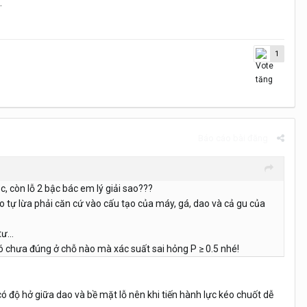
.
1
Báo cáo bài đăng
, còn lỗ 2 bậc bác em lý giải sao???
nào tự lừa phải căn cứ vào cấu tạo của máy, gá, dao và cả gu của
ư...
nó chưa đúng ở chỗ nào mà xác suất sai hỏng P ≥ 0.5 nhé!
o có độ hở giữa dao và bề mặt lỗ nên khi tiến hành lực kéo chuốt dễ