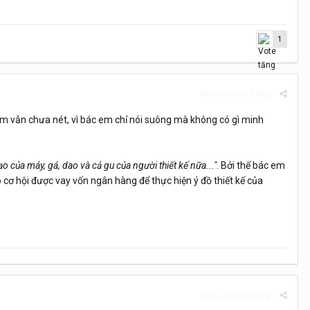
1
Báo cáo bài đăng
em vẫn chưa nét, vì bác em chỉ nói suông mà không có gì minh
ạo của máy, gá, dao và cả gu của người thiết kế nữa..."
. Bởi thế bác em
 cơ hội được vay vốn ngân hàng để thực hiện ý đồ thiết kế của
Báo cáo bài đăng