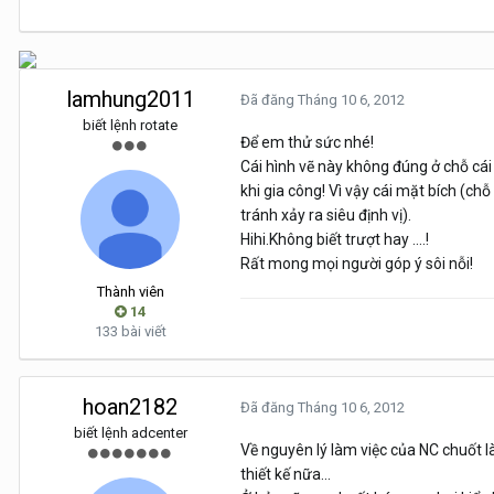
lamhung2011
Đã đăng
Tháng 10 6, 2012
biết lệnh rotate
Để em thử sức nhé!
Cái hình vẽ này không đúng ở chỗ cái 
khi gia công! Vì vậy cái mặt bích (chỗ 
tránh xảy ra siêu định vị).
Hihi.Không biết trượt hay ....!
Rất mong mọi người góp ý sôi nỗi!
Thành viên
14
133 bài viết
hoan2182
Đã đăng
Tháng 10 6, 2012
biết lệnh adcenter
Về nguyên lý làm việc của NC chuốt là
thiết kế nữa...