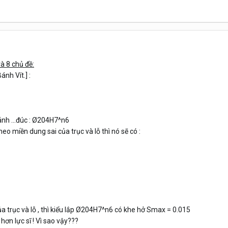
và 8 chủ đề:
nh Vít.] :
ánh ...đúc : Ø204H7^n6
eo miền dung sai của trục và lỗ thì nó sẽ có :
 trục và lỗ , thì kiểu lắp
Ø204H7^n6
có khe hở Smax = 0.015
ơn lực sĩ !
Vì sao vậy???