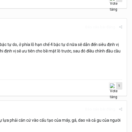
Báo cáo bài đăng
ậc tự do, ở phía lỗ hạn chế 4 bậc tự d nữa sẽ dẫn đến siêu định vị
ì khi định vị sẽ ưu tiên cho bề mặt ĩô trước, sau đó điều chỉnh đầu cầu
1
Báo cáo bài đăng
 tự lựa phải căn cứ vào cấu tạo của máy, gá, dao và cả gu của người