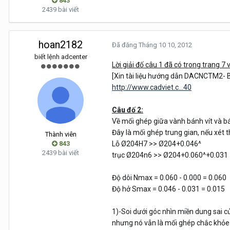
843
2439 bài viết
hoan2182
Đã đăng
Tháng 10 10, 2012
biết lệnh adcenter
Lời giải đố câu 1 đã có trong trang 7 
[Xin tài liệu hướng dẫn DACNCTM2- Bá
http://www.cadviet.c...40
Câu đố 2:
Về mối ghép giữa vành bánh vít và b
Đây là mối ghép trung gian, nếu xét th
Thành viên
843
Lỗ Ø204H7 >> Ø204+0.046^
2439 bài viết
trục Ø204n6 >> Ø204+0.060^+0.031
Độ dôi Nmax = 0.060 - 0.000 = 0.060
Độ hở Smax = 0.046 - 0.031 = 0.015
1)-Soi dưới góc nhìn miền dung sai của
nhưng nó vẫn là mối ghép chắc khỏe h