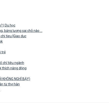
o? | Du học
g, bảng lương sai chỗ nào ...
chi tieu |Giao duc
ok
 trẻ
 chỉ tiêu ngành
i thích năng động
ỐI KHÔNG NGHĨ BẬY)
ân từ thợ hàn
!