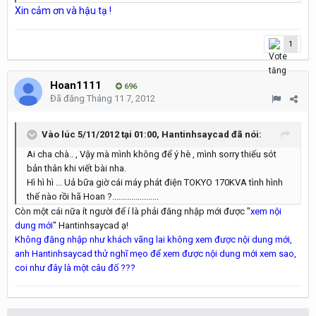
Xin cảm ơn và hậu tạ !
1
Hoan1111
696
Đã đăng
Tháng 11 7, 2012
Vào lúc 5/11/2012 tại 01:00, Hantinhsaycad đã nói:
Ai cha chà.. , Vậy mà mình không để ý hè , mình sorry thiếu sót
bản thân khi viết bài nha.
Hì hì hì ... Uả bữa giờ cái máy phát điện TOKYO 170KVA tình hình
thế nào rồi hã Hoan ?......................
Còn một cái nữa ít người để í là phải đăng nhập mới được "
xem nội
dung mới
" Hantinhsaycad ạ!
Không đăng nhập như khách vãng lai không xem được nội dung mới,
anh Hantinhsaycad thử nghĩ mẹo để xem được nội dung mới xem sao,
coi như đây là một câu đố ???