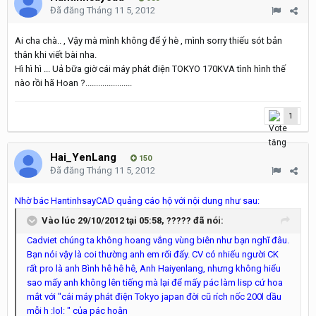
Đã đăng
Tháng 11 5, 2012
Ai cha chà.. , Vậy mà mình không để ý hè , mình sorry thiếu sót bản
thân khi viết bài nha.
Hì hì hì ... Uả bữa giờ cái máy phát điện TOKYO 170KVA tình hình thế
nào rồi hã Hoan ?......................
1
Hai_YenLang
150
Đã đăng
Tháng 11 5, 2012
Nhờ bác HantinhsayCAD quảng cáo hộ với nội dung như sau:
Vào lúc 29/10/2012 tại 05:58, ????? đã nói:
Cadviet chúng ta không hoang vắng vùng biên như bạn nghĩ đâu.
Bạn nói vậy là coi thường anh em rối đấy. CV có nhiếu người CK
rất pro là anh Bình hê hê hê, Anh Haiyenlang, nhưng không hiểu
sao mấy anh không lên tiếng mà lại để mấy pác làm lisp cứ hoa
mắt với "cái máy phát điện Tokyo japan đời cũ rích nốc 200l dầu
mỗi h :lol: " của pác hoằn