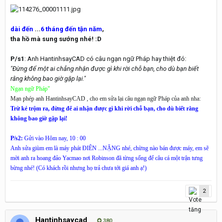
dài đến
...
6 tháng đến tận năm
,
tha hồ mà sung sướng nhé! :D
P/s1
: Anh HantinhsayCAD có câu ngạn ngữ Pháp hay thiệt đó:
"Đừng để một ai chẳng nhận được gì khi rời chỗ bạn, cho dù bạn biết
rằng không bao giờ gặp lại."
Ngạn ngữ Pháp"
Mạn phép anh HantinhsayCAD , cho em sửa lại câu ngạn ngữ Pháp của anh nha:
Trừ kẻ trộm ra, đừng để ai nhận được gì khi rời chỗ bạn, cho dù biết rằng
không bao giờ gặp lại!
P/s2:
Gửi vào Hôm nay, 10 : 00
Anh sửa giùm em là máy phát ĐIÊN ...NẶNG nhé, chừng nào bán được máy, em sẽ
mời anh ra hoang đảo Yacmao nơi Robinson đã từng sống để câu cá một trận tưng
bừng nhé! (Có khách rồi nhưng họ trả chưa tới giá anh ạ!)
2
Hantinhsaycad
380