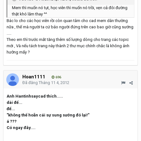
Mem thì muốn nó tụt, học viên thì muốn nó trồi, vẹn cả đôi đường
thật khó lắm thay ^^
Bác lo cho các học viên rồi còn quan tâm cho cad mem dân thường
nữa , thế mà người ta cứ bảo người đứng trên cao bao giờ cũng sướng
.....
Theo em thì trước mắt tăng thêm số lượng dòng cho trang các topic
mới , Và nếu tách trang này thành 2 thư mục chính chắc là không ảnh
hưởng mấy ?
Hoan1111
696
Đã đăng
Tháng 11 4, 2012
Anh Hantinhsaycad thích.....
dài để...
để...
"không thể hoẵn cái sự sung sướng đó lại!"
á ???
Có ngay đây....