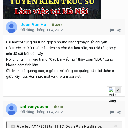
Doan Van Ha
3212
Đã đăng
Tháng 11 4, 2012
Cái này tôi cũng đã từng góp ý nhưng không thấy biến chuyển.
Hồi trước, chữ "EDU" màu đen nó còn dài hơn nữa, sau đó tôi góp ý
nên đã cắt bớt còn vậy.
Nói chung, nhìn vào trang "Các bài viết mới" thấy toàn "EDU" cũng
không cảm tình lắm.
Ở trên thì có quảng cáo, ở góc dưới cũng có quảng cáo, lại thêm ở
giữa vầy nữa. Hơi nhức mắt và khó tìm bài viết.
2
anhvanyeuem
478
Đã đăng
Tháng 11 4, 2012
Vào lúc 4/11/2012 tại 11:17, Doan Van Ha đã nói: