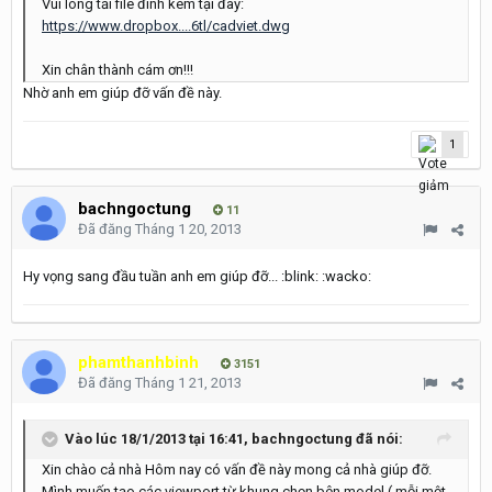
Vui lòng tải file đính kèm tại đây:
https://www.dropbox....6tl/cadviet.dwg
Xin chân thành cám ơn!!!
Nhờ anh em giúp đỡ vấn đề này.
1
bachngoctung
11
Đã đăng
Tháng 1 20, 2013
Hy vọng sang đầu tuần anh em giúp đỡ... :blink: :wacko:
phamthanhbinh
3151
Đã đăng
Tháng 1 21, 2013
Vào lúc 18/1/2013 tại 16:41, bachngoctung đã nói:
Xin chào cả nhà Hôm nay có vấn đề này mong cả nhà giúp đỡ.
Mình muốn tạo các viewport từ khung chọn bên model ( mỗi một