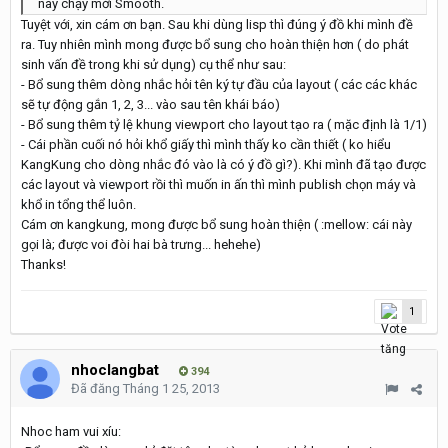
này chạy mới Smooth.
Tuyệt với, xin cám ơn bạn. Sau khi dùng lisp thì đúng ý đồ khi mình đề
ra. Tuy nhiên mình mong được bổ sung cho hoàn thiện hơn ( do phát
sinh vấn đề trong khi sử dụng) cụ thể như sau:
- Bổ sung thêm dòng nhắc hỏi tên ký tự đầu của layout ( các các khác
sẽ tự động gắn 1, 2, 3... vào sau tên khái báo)
- Bổ sung thêm tỷ lệ khung viewport cho layout tạo ra ( mặc định là 1/1)
- Cái phần cuối nó hỏi khổ giấy thì mình thấy ko cần thiết ( ko hiểu
KangKung cho dòng nhắc đó vào là có ý đồ gì?). Khi mình đã tạo được
các layout và viewport rồi thì muốn in ấn thì mình publish chọn máy và
khổ in tổng thể luôn.
Cám ơn kangkung, mong được bổ sung hoàn thiện ( :mellow: cái này
gọi là; được voi đòi hai bà trưng... hehehe)
Thanks!
1
nhoclangbat
394
Đã đăng
Tháng 1 25, 2013
Nhoc ham vui xíu: