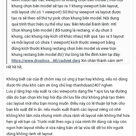
khung chọn bên model sẽ tạo ra 1 khung viewport bên layout,
mỗi layout chỉ có 1 viewport) Số thứ tự viewport và layout được
tạo ra sẽ theo số thứ tự pick chọn khung bên model. Nội dung
quá trình thực hiện cụ thể như sau: Bên Model Đánh lệnh: mtl
Chọn khung bên model ( đối tượng là rectang, ví dụ chọn 3
khung, các khung này kích cỡ khác nhau) Kết quá: tạo ra 3 layout
và mỗi layout có chứa 1 viewport( kích thước viewport bằng
đúng kích thước khung rectang chọn bên model và view trọn
khung rectang bên model đó) Vui lòng tải file đính kèm tại đây:
https://www.dropbox....6tl/cadviet.dwg
Xin chân thành cám ơn!!!
Hề hề hề,
Không biết cái của đi chôm này có ưng ý bạn hay không, nếu nó dùng
được thì chịu khó cám ơn ông chủ lisp thanhduan2407 nghen.
Lưu ý rằng lisp này xuất ra các viewports dạng file *.xps lưu tại đường
dẫn do bạn chọn khi lisp hỏi địa chỉ lưu file chứ không phải tạo thêm
các layout mới như bạn mong muốn. Điều này có lẽ thuận lợi hơn cho
bạn khi xuất để in ấn. nếu muốn xuất thành các layout riêng có nhẽ
không khó lắm nữa nhưng mình chưa rành về layout nên không thể hứa
hẹn gì với bạn cả. Trước mắt theo ngu ý của mình thì dùng cái này còn
ngon hơn layout nhiều vì vừa nặng bản vẽ lại vừa rất dễ toi khi người
dùng không rành về layout.