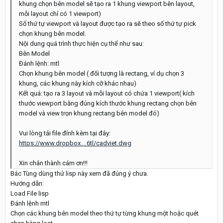
khung chọn bên model sẽ tạo ra 1 khung viewport bên layout,
mỗi layout chỉ có 1 viewport)
Số thứ tự viewport và layout được tạo ra sẽ theo số thứ tự pick
chọn khung bên model.
Nội dung quá trình thực hiện cụ thể như sau:
Bên Model
Đánh lệnh: mtl
Chọn khung bên model ( đối tượng là rectang, ví dụ chọn 3
khung, các khung này kích cỡ khác nhau)
Kết quá: tạo ra 3 layout và mỗi layout có chứa 1 viewport( kích
thước viewport bằng đúng kích thước khung rectang chọn bên
model và view trọn khung rectang bên model đó)
Vui lòng tải file đính kèm tại đây:
https://www.dropbox....6tl/cadviet.dwg
Xin chân thành cám ơn!!!
Bác Tùng dùng thử lisp này xem đã đúng ý chưa.
Hướng dẫn:
Load File lisp
Đánh lệnh mtl
Chọn các khung bên model theo thứ tự từng khung một hoặc quét