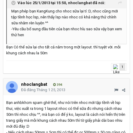
Vào lúc 25/1/2013 tại 15:50, nhoclangbat đã nói:
Mạn phép bạn KangKung cho nhoc sữa lại tí :D, nhoc cũng mới
tập tềnh học lsp, nên thấy lsp nào nhoc có khả năng thử chỉnh
sữa nhằm rèn luyện ^^
-Yêu cầu bổ sung đầu tiên của bạn nhoc hỉu sao sữa vậy bạn xem
thử hen
Bạn Có thể sửa lại cho tất cả nằm trong một layout. thì tuyệt vời. mỗi
khung cách nhau la 50m
1
nhoclangbat
394
Đã đăng
Tháng 1 25, 2013
Bạn anhbkhcm spam ghê thế, như nói trên nhoc mới tập tềnh về lsp
thui, việc xuất ra trong 1 layout nhoc có thể sữa đc nhưng cách nhau
50m thì nhoc chịu ^^, mà bạn có để ý ko, layout là cách nói hiển thị trên
trang giấy mà mỗi khung cách nhau 50m thì tờ giấy phải dài bao nhiu
mới đủ đây :D
- Nếu cách nhau 50mm = 5cm thì có thể đc or 500mm = 50 cm cũng có