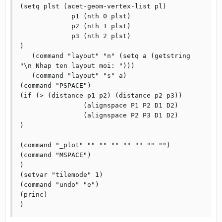
(setq plst (acet-geom-vertex-list pl)

             p1 (nth 0 plst)

             p2 (nth 1 plst)

             p3 (nth 2 plst)

)

   (command "layout" "n" (setq a (getstring 
"\n Nhap ten layout moi: ")))

   (command "layout" "s" a)

(command "PSPACE")

(if (> (distance p1 p2) (distance p2 p3))

		(alignspace P1 P2 D1 D2)

		(alignspace P2 P3 D1 D2)

)

(command "_plot" "" "" "" "" "" "" "")  

(command "MSPACE")

)

(setvar "tilemode" 1)

(command "undo" "e")

(princ)
