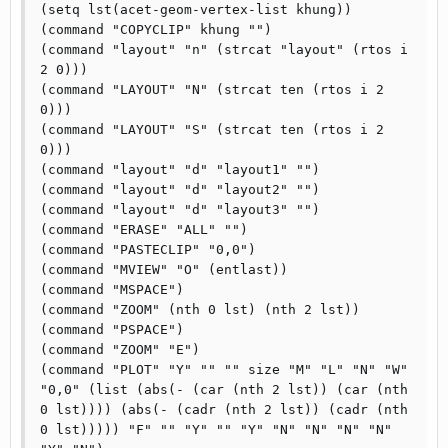
(setq lst(acet-geom-vertex-list khung))

(command "COPYCLIP" khung "")

(command "layout" "n" (strcat "layout" (rtos i 
2 0)))

(command "LAYOUT" "N" (strcat ten (rtos i 2 
0)))

(command "LAYOUT" "S" (strcat ten (rtos i 2 
0)))

(command "layout" "d" "layout1" "")

(command "layout" "d" "layout2" "")

(command "layout" "d" "layout3" "")

(command "ERASE" "ALL" "")

(command "PASTECLIP" "0,0")

(command "MVIEW" "O" (entlast))

(command "MSPACE")

(command "ZOOM" (nth 0 lst) (nth 2 lst))

(command "PSPACE")

(command "ZOOM" "E")

(command "PLOT" "Y" "" "" size "M" "L" "N" "W" 
"0,0" (list (abs(- (car (nth 2 lst)) (car (nth 
0 lst)))) (abs(- (cadr (nth 2 lst)) (cadr (nth 
0 lst))))) "F" "" "Y" "" "Y" "N" "N" "N" "N" 