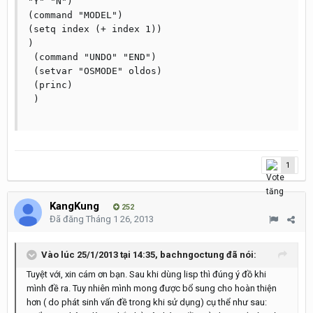
"Y" "N")

(command "MODEL")

(setq index (+ index 1))

)

 (command "UNDO" "END")

 (setvar "OSMODE" oldos)

 (princ)

 )

1
KangKung
252
Đã đăng
Tháng 1 26, 2013
Vào lúc 25/1/2013 tại 14:35, bachngoctung đã nói:
Tuyệt với, xin cám ơn bạn. Sau khi dùng lisp thì đúng ý đồ khi
mình đề ra. Tuy nhiên mình mong được bổ sung cho hoàn thiện
hơn ( do phát sinh vấn đề trong khi sử dụng) cụ thể như sau: