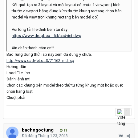
Kết quá: tạo ra 3 layout và mỗi layout có chứa 1 viewport( kích
thước viewport bằng đúng kích thước khung rectang chọn bên
model và view trọn khung rectang bên model đó)
Vui lòng tải file đính kèm tại đây:
https://www.dropbox....6tl/cadviet.dwg
Xin chân thành cám ơn!!!
Bác Tùng dùng thử lisp này xem đã đúng ý chưa.
http://www.cadviet.c...3/71162_mtl.lsp
Hướng dẫn:
Load File lisp
Đánh lệnh mtl
Chọn các khung bên model theo thứ tự từng khung một hoặc quét
chọn hàng loạt
Chuột phải
1
bachngoctung
11
Đã đăng
Tháng 1 23, 2013