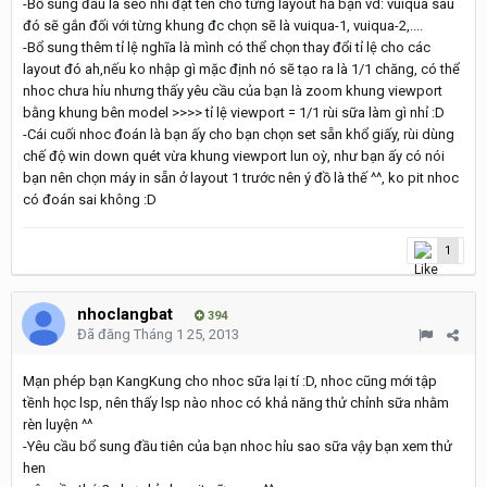
-Bổ sung đầu là seo nhỉ đặt tên cho từng layout hả bạn vd: vuiqua sau
đó sẽ gắn đối với từng khung đc chọn sẽ là vuiqua-1, vuiqua-2,....
-Bổ sung thêm tỉ lệ nghĩa là mình có thể chọn thay đổi tỉ lệ cho các
layout đó ah,nếu ko nhập gì mặc định nó sẽ tạo ra là 1/1 chăng, có thể
nhoc chưa hỉu nhưng thấy yêu cầu của bạn là zoom khung viewport
bằng khung bên model >>>> tỉ lệ viewport = 1/1 rùi sữa làm gì nhỉ :D
-Cái cuối nhoc đoán là bạn ấy cho bạn chọn set sẵn khổ giấy, rùi dùng
chế độ win down quét vừa khung viewport lun oỳ, như bạn ấy có nói
bạn nên chọn máy in sẵn ở layout 1 trước nên ý đồ là thế ^^, ko pit nhoc
có đoán sai không :D
1
nhoclangbat
394
Đã đăng
Tháng 1 25, 2013
Mạn phép bạn KangKung cho nhoc sữa lại tí :D, nhoc cũng mới tập
tềnh học lsp, nên thấy lsp nào nhoc có khả năng thử chỉnh sữa nhằm
rèn luyện ^^
-Yêu cầu bổ sung đầu tiên của bạn nhoc hỉu sao sữa vậy bạn xem thử
hen