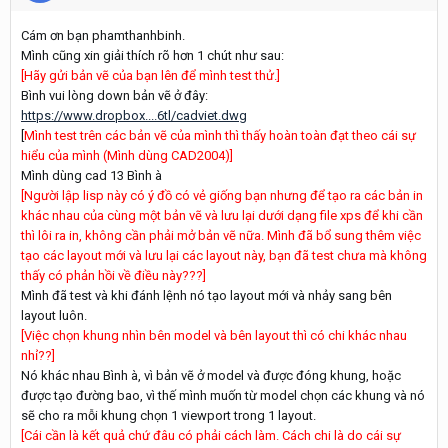
Cám ơn bạn phamthanhbinh.
Mình cũng xin giải thích rõ hơn 1 chút như sau:
[Hãy gửi bản vẽ của bạn lên để mình test thử.]
Bình vui lòng down bản vẽ ở đây:
https://www.dropbox....6tl/cadviet.dwg
[
Mình test trên các bản vẽ của mình thì thấy hoàn toàn đạt theo cái sự
hiểu của mình (Mình dùng CAD2004)]
Mình dùng cad 13 Bình à
[Người lập lisp này có ý đồ có vẻ giống bạn nhưng để tạo ra các bản in
khác nhau của cùng một bản vẽ và lưu lại dưới dạng file xps để khi cần
thì lôi ra in, không cần phải mở bản vẽ nữa. Mình đã bổ sung thêm việc
tạo các layout mới và lưu lại các layout này, bạn đã test chưa mà không
thấy có phản hồi về điều này???]
Mình đã test và khi đánh lệnh nó tạo layout mới và nhảy sang bên
layout luôn.
[Việc chọn khung nhìn bên model và bên layout thì có chi khác nhau
nhỉ??]
Nó khác nhau Bình à, vì bản vẽ ở model và được đóng khung, hoặc
được tạo đường bao, vì thế mình muốn từ model chọn các khung và nó
sẽ cho ra mỗi khung chọn 1 viewport trong 1 layout.
[Cái cần là kết quả chứ đâu có phải cách làm. Cách chi là do cái sự