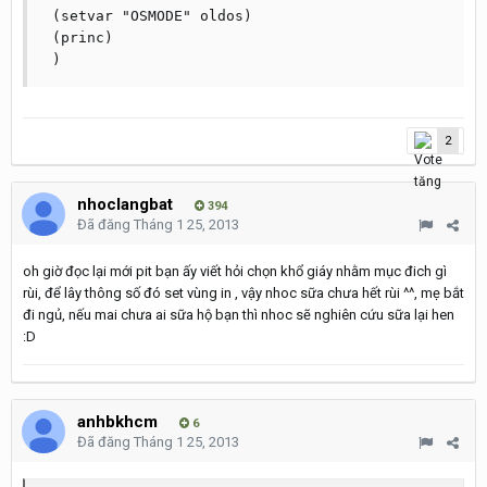
 (setvar "OSMODE" oldos)

 (princ)

2
nhoclangbat
394
Đã đăng
Tháng 1 25, 2013
oh giờ đọc lại mới pit bạn ấy viết hỏi chọn khổ giáy nhằm mục đich gì
rùi, để lây thông số đó set vùng in , vậy nhoc sữa chưa hết rùi ^^, mẹ bắt
đi ngủ, nếu mai chưa ai sữa hộ bạn thì nhoc sẽ nghiên cứu sữa lại hen
:D
anhbkhcm
6
Đã đăng
Tháng 1 25, 2013