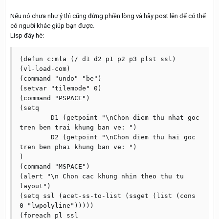
Nếu nó chưa như ý thì cũng đừng phiền lòng và hãy post lên để có thể
có người khác giúp bạn được.
Lisp đây hè:
(defun c:mla (/ d1 d2 p1 p2 p3 plst ssl)

(vl-load-com)

(command "undo" "be")

(setvar "tilemode" 0)

(command "PSPACE")

(setq

 	D1 (getpoint "\nChon diem thu nhat goc 
tren ben trai khung ban ve: ")

 	D2 (getpoint "\nChon diem thu hai goc 
tren ben phai khung ban ve: ")

)

(command "MSPACE")

(alert "\n Chon cac khung nhin theo thu tu 
layout")

(setq ssl (acet-ss-to-list (ssget (list (cons 
0 "lwpolyline")))))

(foreach pl ssl
