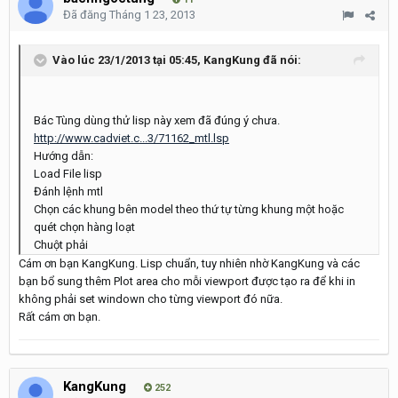
Đã đăng
Tháng 1 23, 2013
Vào lúc 23/1/2013 tại 05:45, KangKung đã nói:
Bác Tùng dùng thử lisp này xem đã đúng ý chưa.
http://www.cadviet.c...3/71162_mtl.lsp
Hướng dẫn:
Load File lisp
Đánh lệnh mtl
Chọn các khung bên model theo thứ tự từng khung một hoặc
quét chọn hàng loạt
Chuột phải
Cám ơn bạn KangKung. Lisp chuẩn, tuy nhiên nhờ KangKung và các
bạn bổ sung thêm Plot area cho mỗi viewport được tạo ra để khi in
không phải set windown cho từng viewport đó nữa.
Rất cám ơn bạn.
KangKung
252