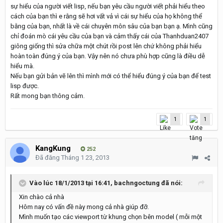
sự hiểu của người viết lisp, nếu bạn yêu cầu người viết phải hiểu theo
cách của bạn thì e rằng sẽ hơi vất vả vì cái sự hiểu của họ không thể
bằng của bạn, nhất là về cái chuyên môn sâu của bạn bạn ạ. Mình cũng
chỉ đoán mò cái yêu cầu của bạn và cảm thấy cái của Thanhduan2407
giông giống thì sửa chữa một chút rồi post lên chứ không phải hiểu
hoàn toàn đúng ý của bạn. Vậy nên nó chưa phù hợp cũng là điều dễ
hiểu mà.
Nếu bạn gửi bản vẽ lên thì mình mới có thể hiểu đúng ý của bạn để test
lisp được.
Rất mong bạn thông cảm.
1
1
KangKung
252
Đã đăng
Tháng 1 23, 2013
Vào lúc 18/1/2013 tại 16:41, bachngoctung đã nói:
Xin chào cả nhà
Hôm nay có vấn đề này mong cả nhà giúp đỡ.
Mình muốn tạo các viewport từ khung chọn bên model ( mỗi một