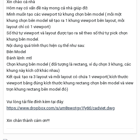
Xin chào cả nhà
Hôm nay có vấn đề này mong cả nhà giúp đỡ.
Mình muốn tạo các viewport từ khung chọn bên model ( mỗi một
khung chọn bên model sẽ tạo ra 1 khung viewport bên layout, mỗi
layout chỉ có 1 viewport)
Số thứ tự viewport và layout được tạo ra sẽ theo số thứ tự pick chọn
khung bên model.
Nội dung quá trình thực hiện cụ thể như sau:
Bên Model
Đánh lệnh: mtl
Chọn khung bên model ( đối tượng là rectang, ví dụ chọn 3 khung, các
khung này kích cỡ khác nhau)
Kết quá: tạo ra 3 layout và mỗi layout có chứa 1 viewport( kích thước
viewport bằng đúng kích thước khung rectang chọn bên model và view
trọn khung rectang bên model đó)
Vui lòng tải file đính kèm tại đây:
https://www.dropbox.com/s/um8swotgv1fy6tl/cadviet.dwg
Xin chân thành cám ơn!!!