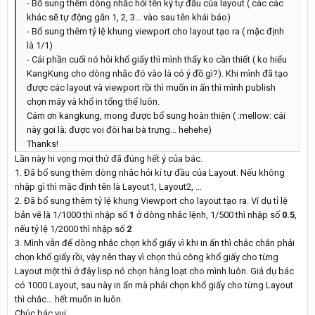
- Bổ sung thêm dòng nhắc hỏi tên ký tự đầu của layout ( các các
khác sẽ tự động gắn 1, 2, 3... vào sau tên khái báo)
- Bổ sung thêm tỷ lệ khung viewport cho layout tạo ra ( mặc định
là 1/1)
- Cái phần cuối nó hỏi khổ giấy thì mình thấy ko cần thiết ( ko hiểu
KangKung cho dòng nhắc đó vào là có ý đồ gì?). Khi mình đã tạo
được các layout và viewport rồi thì muốn in ấn thì mình publish
chọn máy và khổ in tổng thể luôn.
Cám ơn kangkung, mong được bổ sung hoàn thiện ( :mellow: cái
này gọi là; được voi đòi hai bà trưng... hehehe)
Thanks!
Lần này hi vọng mọi thứ đã đúng hết ý của bác.
1. Đã bổ sung thêm dòng nhắc hỏi kí tự đầu của Layout. Nếu không
nhập gì thì mặc định tên là Layout1, Layout2, …
2. Đã bổ sung thêm tỷ lệ khung Viewport cho layout tạo ra. Ví dụ tỉ lệ
bản vẽ là 1/1000 thì nhập số
1
ở dòng nhắc lệnh, 1/500 thì nhập số
0.5
,
nếu tỷ lệ 1/2000 thì nhập số
2
3. Mình vẫn để dòng nhắc chọn khổ giấy vì khi in ấn thì chắc chắn phải
chọn khổ giấy rồi, vậy nên thay vì chọn thủ công khổ giấy cho từng
Layout một thì ở đây lisp nó chọn hàng loạt cho mình luôn. Giả dụ bác
có 1000 Layout, sau này in ấn mà phải chọn khổ giấy cho từng Layout
thì chắc… hết muốn in luôn.
Chúc bác vui.