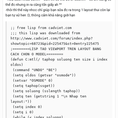
thể đc nhưng in ra cũng tốn giấy ah ^^
-thôi thì thế này nhoc chỉ giúp bạn sữa đc ra trong 1 layout thui còn lại
bạn tự xử hen :D, thông cảm khả năng giới hạn
;; free lisp from cadviet.com

;;; this lisp was downloaded from 
http://www.cadviet.com/forum/index.php?
showtopic=68723&pid=225475&st=0entry225475

;========LISP TAO VIEWPORT TREN LAYOUT BANG 
CACH CHON O MODEL========

(defun C:mtl(/ taphop soluong ten size i index 
oldos)

 (command "UNDO" "BE")

 (setq oldos (getvar "osmode"))

 (setvar "OSMODE" 0)

 (setq taphop(ssget))

 (setq soluong (sslength taphop))

 (setq ten (getstring 1 "\n Nhap ten 
layout:"))

 (setq index 0)

 (setq i 0)

 (while (< index soluong)
