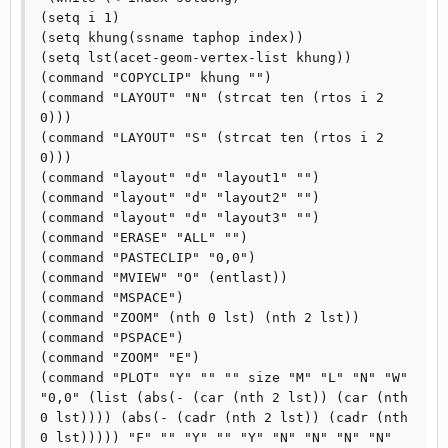
(setq i 1)

(setq khung(ssname taphop index))

(setq lst(acet-geom-vertex-list khung))

(command "COPYCLIP" khung "")

(command "LAYOUT" "N" (strcat ten (rtos i 2 
0)))

(command "LAYOUT" "S" (strcat ten (rtos i 2 
0)))

(command "layout" "d" "layout1" "")

(command "layout" "d" "layout2" "")

(command "layout" "d" "layout3" "")

(command "ERASE" "ALL" "")

(command "PASTECLIP" "0,0")

(command "MVIEW" "O" (entlast))

(command "MSPACE")

(command "ZOOM" (nth 0 lst) (nth 2 lst))

(command "PSPACE")

(command "ZOOM" "E")

(command "PLOT" "Y" "" "" size "M" "L" "N" "W" 
"0,0" (list (abs(- (car (nth 2 lst)) (car (nth 
0 lst)))) (abs(- (cadr (nth 2 lst)) (cadr (nth 
0 lst))))) "F" "" "Y" "" "Y" "N" "N" "N" "N" 