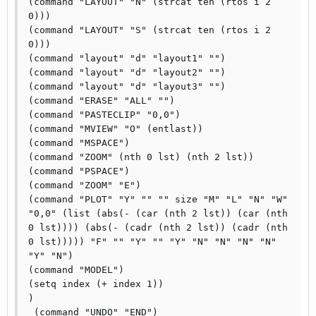
(command "LAYOUT" "N" (strcat ten (rtos i 2 
0)))

(command "LAYOUT" "S" (strcat ten (rtos i 2 
0)))

(command "layout" "d" "layout1" "")

(command "layout" "d" "layout2" "")

(command "layout" "d" "layout3" "")

(command "ERASE" "ALL" "")

(command "PASTECLIP" "0,0")

(command "MVIEW" "O" (entlast))

(command "MSPACE")

(command "ZOOM" (nth 0 lst) (nth 2 lst))

(command "PSPACE")

(command "ZOOM" "E")

(command "PLOT" "Y" "" "" size "M" "L" "N" "W" 
"0,0" (list (abs(- (car (nth 2 lst)) (car (nth 
0 lst)))) (abs(- (cadr (nth 2 lst)) (cadr (nth 
0 lst))))) "F" "" "Y" "" "Y" "N" "N" "N" "N" 
"Y" "N")

(command "MODEL")

(setq index (+ index 1))

)

 (command "UNDO" "END")
