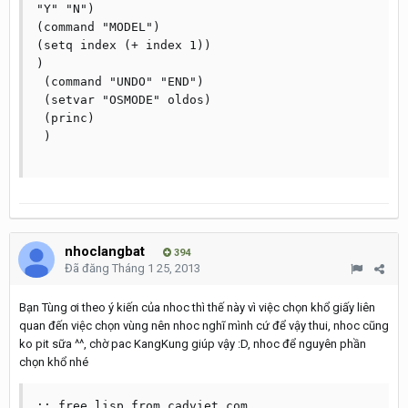
"Y" "N")

(command "MODEL")

(setq index (+ index 1))

)

 (command "UNDO" "END")

 (setvar "OSMODE" oldos)

 (princ)

 )

nhoclangbat
394
Đã đăng
Tháng 1 25, 2013
Bạn Tùng ơi theo ý kiến của nhoc thì thế này vì việc chọn khổ giấy liên
quan đến việc chọn vùng nên nhoc nghĩ mình cứ để vậy thui, nhoc cũng
ko pit sữa ^^, chờ pac KangKung giúp vậy :D, nhoc để nguyên phần
chọn khổ nhé
;; free lisp from cadviet.com
