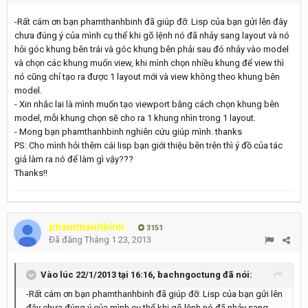
-Rất cám ơn bạn phamthanhbinh đã giúp đỡ. Lisp của bạn gửi lên đây
chưa đúng ý của mình cụ thể khi gõ lệnh nó đã nhảy sang layout và nó
hỏi góc khung bên trái và góc khung bên phải sau đó nhảy vào model
và chọn các khung muốn view, khi mình chọn nhiều khung để view thì
nó cũng chỉ tạo ra được 1 layout mới và view không theo khung bên
model.
- Xin nhắc lai là mình muốn tạo viewport bằng cách chọn khung bên
model, mỗi khung chọn sẽ cho ra 1 khung nhìn trong 1 layout.
- Mong bạn phamthanhbinh nghiên cứu giúp mình. thanks
PS: Cho mình hỏi thêm cái lisp bạn giới thiệu bên trên thì ý đồ của tác
giả làm ra nó để làm gì vậy???
Thanks!!
phamthanhbinh
3151
Đã đăng
Tháng 1 23, 2013
Vào lúc 22/1/2013 tại 16:16, bachngoctung đã nói:
-Rất cám ơn bạn phamthanhbinh đã giúp đỡ. Lisp của bạn gửi lên
đây chưa đúng ý của mình cụ thể khi gõ lệnh nó đã nhảy sang