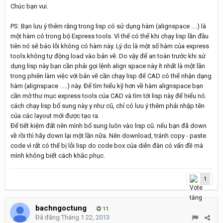
Chúc bạn vui.
PS: Bạn lưu ý thêm rằng trong lisp có sử dụng hàm (alignspace ....) là
một hàm có trong bộ Express tools. Vì thế có thể khi chạy lisp lần đầu
tiên nó sẽ báo lỗi không có hàm này. Lý do là một số hàm của express
tools không tự động load vào bản vẽ. Do vậy để an toàn trước khi sử
dụng lisp này bạn cần phải gọi lệnh align space này ít nhất là một lần
trong phiên làm việc với bản vẽ cần chạy lisp để CAD có thể nhận dạng
hàm (alignspace .....) này. Để tìm hiểu kỹ hơn về hàm alignspace bạn
cần mở thư mục express tools của CAD và tìm tới lisp này để hiểu nó.
cách chạy lisp bổ sung này y như cũ, chỉ có lưu ý thêm phải nhập tên
của các layout mới được tạo ra.
Để tiết kiệm đất nên mình bổ sung luôn vào lisp cũ. nếu bạn đã down
về rồi thì hãy down lại một lần nữa. Nên download, tránh copy - paste
code vì rất có thể bị lỗi lisp do code box của diễn đàn có vấn đề mà
mình không biết cách khắc phục.
1
bachngoctung
11
Đã đăng
Tháng 1 22, 2013