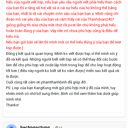
hiểu của người viết lisp, nếu bạn yêu cầu người viết phải hiểu theo cách
của bạn thì e rằng sẽ hơi vất vả vì cái sự hiểu của họ không thể bằng
của bạn, nhất là về cái chuyên môn sâu của bạn bạn ạ. Mình cũng chỉ
đoán mò cái yêu cầu của bạn và cảm thấy cái của Thanhduan2407
giông giống thì sửa chữa một chút rồi post lên chứ không phải hiểu
hoàn toàn đúng ý của bạn. Vậy nên nó chưa phù hợp cũng là điều dễ
hiểu mà.
Nếu bạn gửi bản vẽ lên thì mình mới có thể hiểu đúng ý của bạn để test
lisp được.]
Đồng ý kết quả là quan trọng. Mình ko viết được lisp vì thế mình nói ý
đồ và kết quả. Những người biết viết lisp sẽ có thể thay đổi các bước
làm để cho phù hợp với code lập trình trong lisp để cho lisp hoạt động
tốt hơn ( điều này người ko biết sẽ ko nắm được) miễn sao kết quả ok
là được.
Cuối cùng rất cám ơn phamthanhbinh đã giúp đỡ.
PS: Lisp của bạn KangKung mới gửi phù hợp mới ý đồ của mình, tuy
nhiên mình có nhờ bổ sung thêm. Bình có thể xem thêm bài dưới giúp
mình nhé.
Thanks!
bachngoctung
11