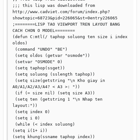
;;; this lisp was downloaded from 
http://www.cadviet.com/forum/index.php?
showtopic=68723&pid=226065&st=0entry226065

;========LISP TAO VIEWPORT TREN LAYOUT BANG 
CACH CHON O MODEL========

(defun C:mtl(/ taphop soluong ten size i index 
oldos)

 (command "UNDO" "BE")

 (setq oldos (getvar "osmode"))

 (setvar "OSMODE" 0)

 (setq taphop(ssget))

 (setq soluong (sslength taphop))

 (setq size(getstring "\n Kho giay in 
A0/A1/A2/A3/A4? < A3 >: "))

 (if (= size nil) (setq size A3))

 (setq ten (getstring 1 "\n Nhap ten 
layout:"))

 (setq index 0)

 (setq i 0)

 (while (< index soluong)

(setq i(1+ i))

(setq khung(ssname taphop index))
