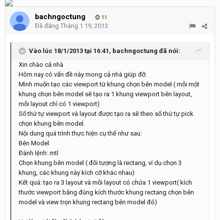
bachngoctung
11
Đã đăng
Tháng 1 19, 2013
Vào lúc 18/1/2013 tại 16:41, bachngoctung đã nói:
Xin chào cả nhà
Hôm nay có vấn đề này mong cả nhà giúp đỡ.
Mình muốn tạo các viewport từ khung chọn bên model ( mỗi một
khung chọn bên model sẽ tạo ra 1 khung viewport bên layout,
mỗi layout chỉ có 1 viewport)
Số thứ tự viewport và layout được tạo ra sẽ theo số thứ tự pick
chọn khung bên model.
Nội dung quá trình thực hiện cụ thể như sau:
Bên Model
Đánh lệnh: mtl
Chọn khung bên model ( đối tượng là rectang, ví dụ chọn 3
khung, các khung này kích cỡ khác nhau)
Kết quá: tạo ra 3 layout và mỗi layout có chứa 1 viewport( kích
thước viewport bằng đúng kích thước khung rectang chọn bên
model và view trọn khung rectang bên model đó)