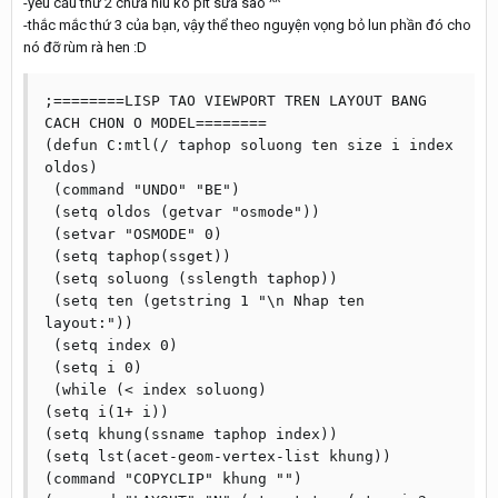
-yêu cầu thứ 2 chưa hỉu ko pit sữa sao ^^
-thắc mắc thứ 3 của bạn, vậy thể theo nguyện vọng bỏ lun phần đó cho
nó đỡ rùm rà hen :D
;========LISP TAO VIEWPORT TREN LAYOUT BANG 
CACH CHON O MODEL========

(defun C:mtl(/ taphop soluong ten size i index 
oldos)

 (command "UNDO" "BE")

 (setq oldos (getvar "osmode"))

 (setvar "OSMODE" 0)

 (setq taphop(ssget))

 (setq soluong (sslength taphop))

 (setq ten (getstring 1 "\n Nhap ten 
layout:"))

 (setq index 0)

 (setq i 0)

 (while (< index soluong)

(setq i(1+ i))

(setq khung(ssname taphop index))

(setq lst(acet-geom-vertex-list khung))

(command "COPYCLIP" khung "")
