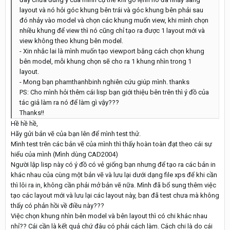
layout và nó hỏi góc khung bên trái và góc khung bên phải sau
đó nhảy vào model và chọn các khung muốn view, khi mình chọn
nhiều khung để view thì nó cũng chỉ tạo ra được 1 layout mới và
view không theo khung bên model.
- Xin nhắc lai là mình muốn tạo viewport bằng cách chọn khung
bên model, mỗi khung chọn sẽ cho ra 1 khung nhìn trong 1
layout.
- Mong bạn phamthanhbinh nghiên cứu giúp mình. thanks
PS: Cho mình hỏi thêm cái lisp bạn giới thiệu bên trên thì ý đồ của
tác giả làm ra nó để làm gì vậy???
Thanks!!
Hề hề hề,
Hãy gửi bản vẽ của bạn lên để mình test thử.
Mình test trên các bản vẽ của mình thì thấy hoàn toàn đạt theo cái sự
hiểu của mình (Mình dùng CAD2004)
Người lập lisp này có ý đồ có vẻ giống bạn nhưng để tạo ra các bản in
khác nhau của cùng một bản vẽ và lưu lại dưới dạng file xps để khi cần
thì lôi ra in, không cần phải mở bản vẽ nữa. Mình đã bổ sung thêm việc
tạo các layout mới và lưu lại các layout này, bạn đã test chưa mà không
thấy có phản hồi về điều này???
Việc chọn khung nhìn bên model và bên layout thì có chi khác nhau
nhỉ?? Cái cần là kết quả chứ đâu có phải cách làm. Cách chi là do cái