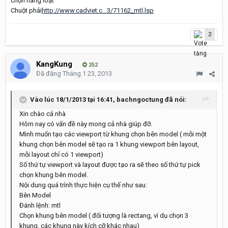
chọn hàng loạt
Chuột phải
http://www.cadviet.c...3/71162_mtl.lsp
2
KangKung
252
Đã đăng
Tháng 1 23, 2013
Vào lúc 18/1/2013 tại 16:41, bachngoctung đã nói:
Xin chào cả nhà
Hôm nay có vấn đề này mong cả nhà giúp đỡ.
Mình muốn tạo các viewport từ khung chọn bên model ( mỗi một
khung chọn bên model sẽ tạo ra 1 khung viewport bên layout,
mỗi layout chỉ có 1 viewport)
Số thứ tự viewport và layout được tạo ra sẽ theo số thứ tự pick
chọn khung bên model.
Nội dung quá trình thực hiện cụ thể như sau:
Bên Model
Đánh lệnh: mtl
Chọn khung bên model ( đối tượng là rectang, ví dụ chọn 3
khung, các khung này kích cỡ khác nhau)