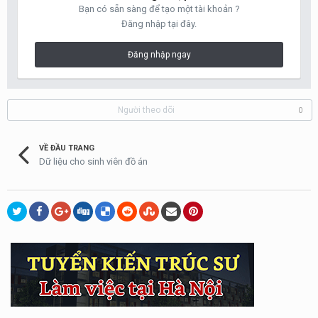
Bạn có sẵn sàng để tạo một tài khoản ?
Đăng nhập tại đây.
Đăng nhập ngay
Người theo dõi
0
VỀ ĐẦU TRANG
Dữ liệu cho sinh viên đồ án