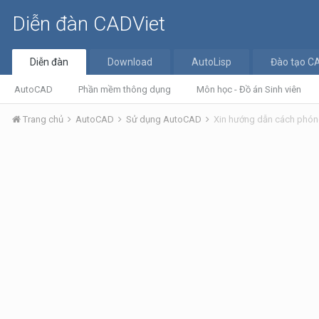
Diễn đàn CADViet
Diễn đàn
Download
AutoLisp
Đào tạo C
AutoCAD
Phần mềm thông dụng
Môn học - Đồ án Sinh viên
Trang chủ
AutoCAD
Sử dụng AutoCAD
Xin hướng dẫn cách phóng