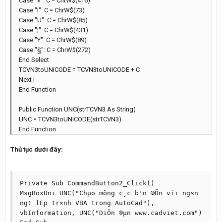
Case "¥": C = ChrW$(416)
Case "I": C = ChrW$(73)
Case "U": C = ChrW$(85)
Case "¦": C = ChrW$(431)
Case "Y": C = ChrW$(89)
Case "§": C = ChrW$(272)
End Select
TCVN3toUNICODE = TCVN3toUNICODE + C
Next i
End Function
Public Function UNC(strTCVN3 As String)
UNC = TCVN3toUNICODE(strTCVN3)
End Function
Thủ tục dưới đây:
Private Sub CommandButton2_Click()

MsgBoxUni UNC("Chµo mõng c¸c b¹n ®Õn víi ng«n 
ng÷ lËp tr×nh VBA trong AutoCad"), 
vbInformation, UNC("DiÔn ®µn www.cadviet.com")
