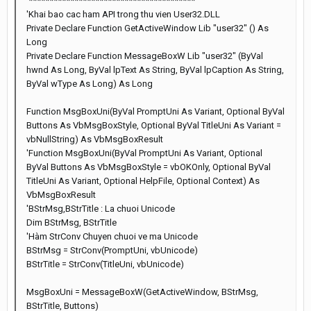
'****************************************
'Khai bao cac ham API trong thu vien User32.DLL
Private Declare Function GetActiveWindow Lib "user32" () As
Long
Private Declare Function MessageBoxW Lib "user32" (ByVal
hwnd As Long, ByVal lpText As String, ByVal lpCaption As String,
ByVal wType As Long) As Long
Function MsgBoxUni(ByVal PromptUni As Variant, Optional ByVal
Buttons As VbMsgBoxStyle, Optional ByVal TitleUni As Variant =
vbNullString) As VbMsgBoxResult
'Function MsgBoxUni(ByVal PromptUni As Variant, Optional
ByVal Buttons As VbMsgBoxStyle = vbOKOnly, Optional ByVal
TitleUni As Variant, Optional HelpFile, Optional Context) As
VbMsgBoxResult
'BStrMsg,BStrTitle : La chuoi Unicode
Dim BStrMsg, BStrTitle
'Hàm StrConv Chuyen chuoi ve ma Unicode
BStrMsg = StrConv(PromptUni, vbUnicode)
BStrTitle = StrConv(TitleUni, vbUnicode)
MsgBoxUni = MessageBoxW(GetActiveWindow, BStrMsg,
BStrTitle, Buttons)