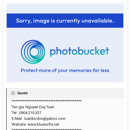
Quote
'****************************************
'Tac gia: Nguyen Duy Tuan
'Tel : 0904.210.337
'E.Mail : tuanktcdcn@yahoo.com
'Website: www.bluesofts.net