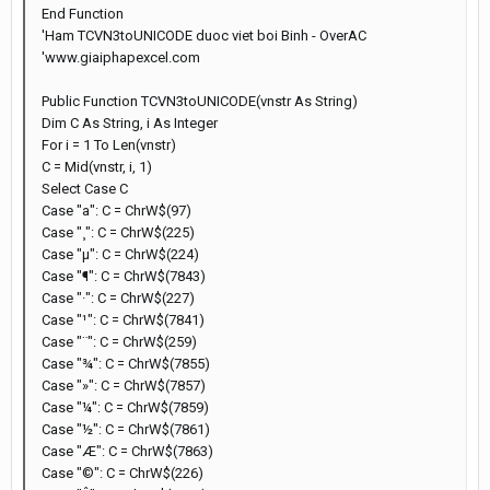
End Function
'Ham TCVN3toUNICODE duoc viet boi Binh - OverAC
'www.giaiphapexcel.com
Public Function TCVN3toUNICODE(vnstr As String)
Dim C As String, i As Integer
For i = 1 To Len(vnstr)
C = Mid(vnstr, i, 1)
Select Case C
Case "a": C = ChrW$(97)
Case "¸": C = ChrW$(225)
Case "µ": C = ChrW$(224)
Case "¶": C = ChrW$(7843)
Case "·": C = ChrW$(227)
Case "¹": C = ChrW$(7841)
Case "¨": C = ChrW$(259)
Case "¾": C = ChrW$(7855)
Case "»": C = ChrW$(7857)
Case "¼": C = ChrW$(7859)
Case "½": C = ChrW$(7861)
Case "Æ": C = ChrW$(7863)
Case "©": C = ChrW$(226)