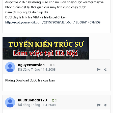
được file VBA này không. Sao cho nó luôn chạy được với mọi máy và
không cần đặt lại thời gian của máy tính cũng chạy được.
Cảm ơn mọi người đã giúp đỡ.
Dưới đây là link file VBA và file Excel đi kèm
http://rcpt.yousendit.com/621579059/d2fb6b...13b686f1407b509
nguyenvanvien
0
Đã đăng
Tháng 11 4, 2008
Không Dowload được file của bạn
huutruongdt123
2
Đã đăng
Tháng 11 4, 2008