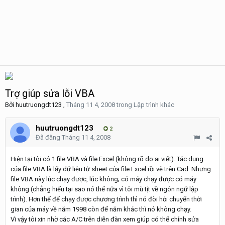
Trợ giúp sửa lỗi VBA
Bởi
huutruongdt123
,
Tháng 11 4, 2008
trong
Lập trình khác
huutruongdt123
2
Đã đăng
Tháng 11 4, 2008
Hiện tại tôi có 1 file VBA và file Excel (không rõ do ai viết). Tác dụng
của file VBA là lấy dữ liệu từ sheet của file Excel rồi vẽ trên Cad. Nhưng
file VBA này lúc chạy được, lúc không; có máy chạy được có máy
không (chẳng hiểu tại sao nó thế nữa vì tôi mù tịt về ngôn ngữ lập
trình). Hơn thế để chạy được chương trình thì nó đòi hỏi chuyển thời
gian của máy về năm 1998 còn để năm khác thì nó không chạy.
Vì vậy tôi xin nhờ các A/C trên diễn đàn xem giúp có thể chỉnh sửa