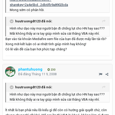
sharekey=2a4e5bd...2db6fb9a8902bda
Mong sớm có phản hồi.
huutruongdt123 đã nói:
Hình như dạo này mọi người bận đi chống lụt cho HN hay sao???
Mãi không thấy ai ra tay giúp mình sửa cái thằng VBA này nhỉ.
Bạn vào tài khoản Mediafire xem file của bạn đã được mấy lần tải rồi?
Xong mới kết luận có ai nhiệt tình giúp mình hay không!
Có lẽ vấn đề của bạn hơi phức tạp chăng?
phantuhuong
230
Đã đăng
Tháng 11 9, 2008
huutruongdt123 đã nói:
Hình như dạo này mọi người bận đi chống lụt cho HN hay sao???
Mãi không thấy ai ra tay giúp mình sửa cái thằng VBA này nhỉ.
Ít nhất là bạn phải nêu lỗi kiểu gì để còn có hướng giải quyết chứ, còn