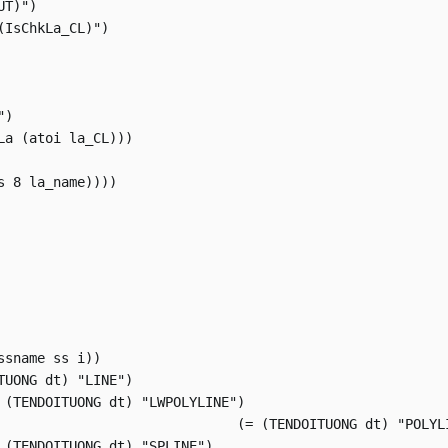
T)")

IsChkLa_CL)")

 

)

 (atoi la_CL)))	 

 8 la_name))))

UONG dt) "POLYLINE")
