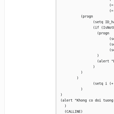
			(= (TENDOITUONG dt) "ARC")

			(= (TENDOITUONG dt) "CIRCLE"))

	  (progn	  

		(setq ID_ha (ID_HANDLE dt))

		(if (IsNotExist ID_ha)

		  (progn		

			(setq List_obj (Append List_obj (List ID_ha)))

			(setq cd_temp (CDAIOBJ dt))

			(setq chieudai_CL (+ chieudai_CL cd_temp))

		  )

		  (alert "Doi tuong nay da duoc chon")

		)	  

	  )

	)  

		(setq i (+ 1 i))					   

	  )

)  

(alert "Khong co doi tuong
  )

  (CALLINE)
