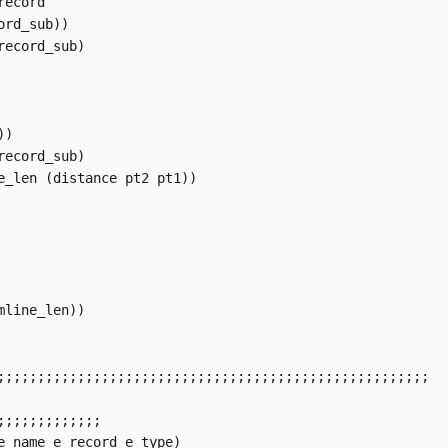
rd_sub))

)

line_len))

;;;;;;;;;;;;;;;;;;;;;;;;;;;;;;;;;;;;;;;;;;;;;;;;;;;;;;

;;;;;;;;;;;;

e_name e_record e_type)
