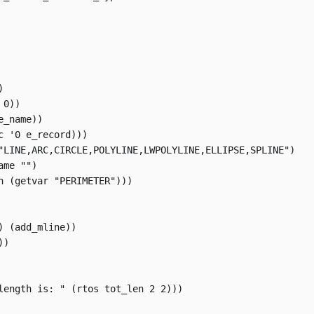


0))

_name))

 '0 e_record)))

"LINE,ARC,CIRCLE,POLYLINE,LWPOLYLINE,ELLIPSE,SPLINE")

me "")

n (getvar "PERIMETER")))

 (add_mline))

)

length is: " (rtos tot_len 2 2)))
