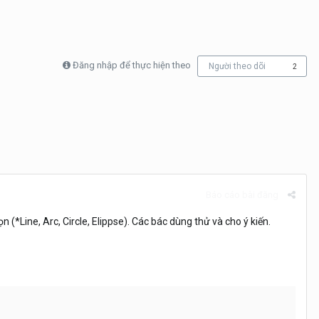
Đăng nhập để thực hiện theo
Người theo dõi
2
Báo cáo bài đăng
*Line, Arc, Circle, Elippse). Các bác dùng thử và cho ý kiến.