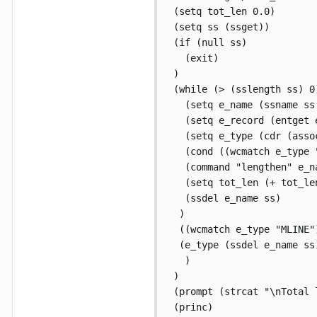
 (setq tot_len 0.0)

 (setq ss (ssget))

 (if (null ss)

   (exit)

 )

 (while (> (sslength ss) 0)
   (setq e_name (ssname ss 
   (setq e_record (entget e
   (setq e_type (cdr (assoc
   (cond ((wcmatch e_type 
   (command "lengthen" e_na
   (setq tot_len (+ tot_le
   (ssdel e_name ss)

  )

  ((wcmatch e_type "MLINE")
  (e_type (ssdel e_name ss)
   )

 )

 (prompt (strcat "\nTotal 
 (princ)
