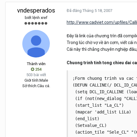
vndesperados
Đã đăng
Tháng 5 18, 2007
biết lệnh xref
http://www.cadviet.com/upfiles/Call
Đây là link của chương trìn đã compil
Trong lúc chờ vợ về ăn cơm, viết cá
Cái này thì chẳng chuyên nghiệp đâu,
Chuong trinh tinh tong chieu dai cac
Thành viên
254
503 bài viết
;Form chuong trinh va cac t
Giới tính:
Male
(DEFUN CALLINE(/ DCL_ID_CA
Sở thích:
Câu cá.
 (setq DCL_ID_CALLINE (loa
 (if (not(new_dialog "CALL
 (start_list "La_CL")  

 (mapcar 'add_list LiLa)

 (end_list)  

 (Setvalue_CL)

 (action_tile "Sele_CL" "(