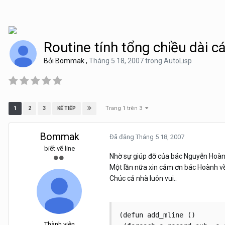
Routine tính tổng chiều dài c
Bởi
Bommak
,
Tháng 5 18, 2007
trong
AutoLisp
Trang 1 trên 3
1
2
3
KẾ TIẾP
Bommak
Đã đăng
Tháng 5 18, 2007
biết vẽ line
Nhờ sự giúp đỡ của bác Nguyễn Hoành 
Một lần nữa xin cảm ơn bác Hoành về
Chúc cả nhà luôn vui..
(defun add_mline ()

Thành viên