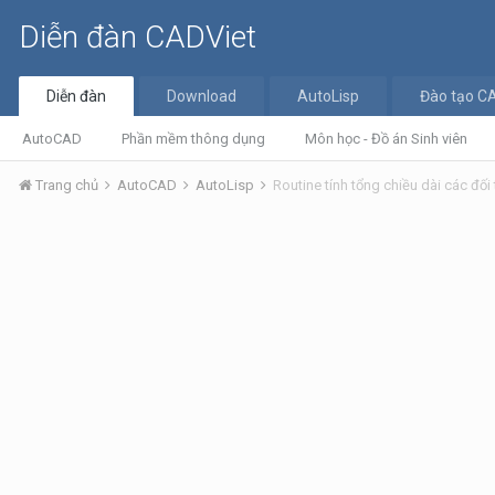
Diễn đàn CADViet
Diễn đàn
Download
AutoLisp
Đào tạo C
AutoCAD
Phần mềm thông dụng
Môn học - Đồ án Sinh viên
Trang chủ
AutoCAD
AutoLisp
Routine tính tổng chiều dài các đối