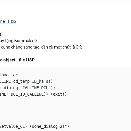
ine_1.zip
e.
i này tặng Bommak nè:
 cũng chẳng sáng tạo, cần cù một chút là OK:
 object - file LISP
hao tac

LLINE cd_temp ID_ha ss)  

d_dialog "CALLINE.DCL"))

INE" DCL_ID_CALLINE)) (exit))  

Getvalue_CL) (done_dialog 2)")
