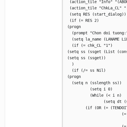
 (action_tile "Info" "(ABOU
 (action_tile "ChkLa_CL" "(
 (setq RES (start_dialog)) 
 (if (= RES 2)

(progn	  

  (prompt "Chon doi tuong:"
  (setq la_name (LANAME LiLa
  (if (= chk_CL "1")	

(setq ss (ssget (List (cons
(setq ss (ssget))

  )

  (if (/= ss Nil)

(progn

  (setq n (sslength ss))

	  (setq i 0)

	  (While (< i n)

		(setq dt (ssname ss i))

	(if (OR (= (TENDOITUONG dt) "LINE")

			(= (TENDOITUONG dt) "LWPOLYLINE")

							(= (TENDOIT
			(= (TENDOITUONG dt) "SPLINE")
