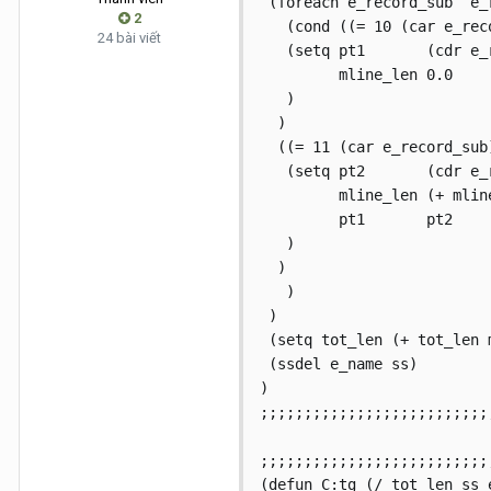
 (foreach e_record_sub	e_record

2
   (cond ((= 10 (car e_reco
24 bài viết
   (setq pt1	   (cdr e_record_sub)

	 mline_len 0.0

   )

  )

  ((= 11 (car e_record_sub)
   (setq pt2	   (cdr e_record_sub)

	 mline_len (+ mline_len (distance pt2 pt1))

	 pt1	   pt2

   )

  )

   )

 )

 (setq tot_len (+ tot_len m
 (ssdel e_name ss)

)

;;;;;;;;;;;;;;;;;;;;;;;;;;
;;;;;;;;;;;;;;;;;;;;;;;;;;;
(defun C:tg (/ tot_len ss 