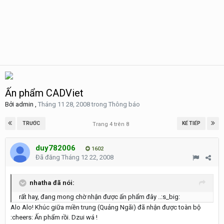
Ấn phẩm CADViet
Bởi
admin
,
Tháng 11 28, 2008
trong
Thông báo
TRƯỚC
KẾ TIẾP
Trang 4 trên 8
duy782006
1602
Đã đăng
Tháng 12 22, 2008
nhatha đã nói:
rất hay, đang mong chờ nhận được ấn phẩm đây ..:s_big:
Alo Alo! Khúc giữa miền trung (Quảng Ngãi) đã nhận được toàn bộ
:cheers: Ấn phẩm rồi. Dzui wá !