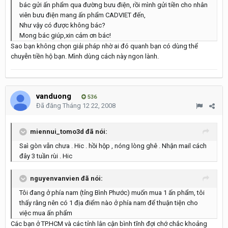
bác gửi ấn phẩm qua đường bưu điện, rồi mình gửi tiền cho nhân
viên bưu điện mang ấn phẩm CADVIET đến,
Như vậy có được không bác?
Mong bác giúp,xin cảm ơn bác!
Sao bạn không chọn giải pháp nhờ ai đó quanh bạn có dùng thể
chuyễn tiền hộ bạn. Mình dùng cách này ngon lành.
vanduong
536
Đã đăng
Tháng 12 22, 2008
miennui_tomo3d đã nói:
Saì gòn vẫn chưa . Hic . hồi hộp , nóng lòng ghê . Nhận mail cách
đây 3 tuần rùi . Hic
nguyenvanvien đã nói:
Tôi đang ở phía nam (tỉng Bình Phước) muốn mua 1 ấn phẩm, tôi
thấy rằng nên có 1 địa điểm nào ở phía nam để thuận tiện cho
việc mua ấn phẩm
Các bạn ở TP.HCM và các tỉnh lân cận bình tĩnh đợi chớ chắc khoảng