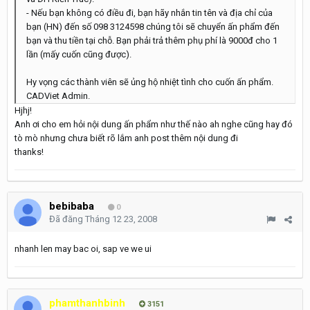
- Nếu bạn không có điều đi, bạn hãy nhắn tin tên và địa chỉ của
bạn (HN) đến số 098 3124598 chúng tôi sẽ chuyển ấn phẩm đến
bạn và thu tiền tại chỗ. Bạn phải trả thêm phụ phí là 9000đ cho 1
lần (mấy cuốn cũng được).
Hy vọng các thành viên sẽ ủng hộ nhiệt tình cho cuốn ấn phẩm.
CADViet Admin.
Hjhj!
Anh ơi cho em hỏi nội dung ấn phẩm như thế nào ah nghe cũng hay đó
tò mò nhưng chưa biết rõ lắm anh post thêm nội dung đi
thanks!
bebibaba
0
Đã đăng
Tháng 12 23, 2008
nhanh len may bac oi, sap ve we ui
phamthanhbinh
3151