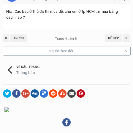
Híc ! Các bác ở Thủ đô thì mua dễ, chứ em ở Tp HCM thì mua bằng
cách nào ?
TRƯỚC
KẾ TIẾP
Trang 4 trên 8
Người theo dõi
6
VỀ ĐẦU TRANG
Thông báo