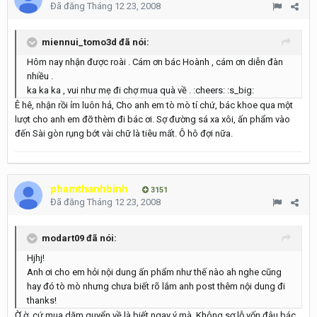
Đã đăng
Tháng 12 23, 2008
miennui_tomo3d đã nói:
Hôm nay nhận được roài . Cám ơn bác Hoành , cám ơn diễn đàn
nhiều .
ka ka ka , vui như mẹ đi chợ mua quà về . :cheers: :s_big:
Ê hê, nhận rồi ỉm luôn hả, Cho anh em tò mò tí chứ, bác khoe qua một
lượt cho anh em đỡ thèm đi bác ơi. Sợ đường sá xa xôi, ấn phẩm vào
đến Sài gòn rụng bớt vài chữ là tiêu mất. Ô hô đợi nữa.
phamthanhbinh
3151
Đã đăng
Tháng 12 23, 2008
modart09 đã nói:
Hjhj!
Anh ơi cho em hỏi nội dung ấn phẩm như thế nào ah nghe cũng
hay đó tò mò nhưng chưa biết rõ lắm anh post thêm nội dung đi
thanks!
Ờ ờ, cứ mua dăm quyển về là biết ngay ý mà. Không sợ lỗ vốn đâu bác