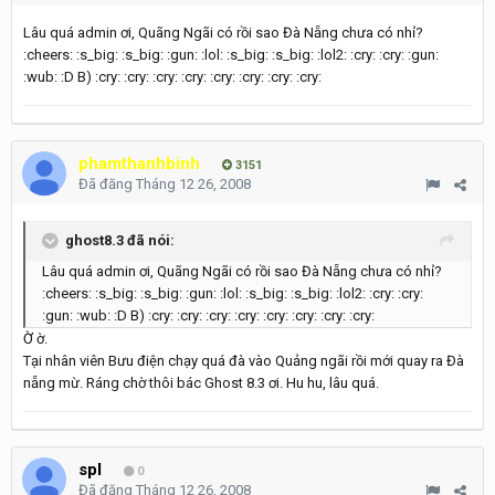
Lâu quá admin ơi, Quãng Ngãi có rồi sao Đà Nẵng chưa có nhỉ?
:cheers: :s_big: :s_big: :gun: :lol: :s_big: :s_big: :lol2: :cry: :cry: :gun:
:wub: :D B) :cry: :cry: :cry: :cry: :cry: :cry: :cry: :cry:
phamthanhbinh
3151
Đã đăng
Tháng 12 26, 2008
ghost8.3 đã nói:
Lâu quá admin ơi, Quãng Ngãi có rồi sao Đà Nẵng chưa có nhỉ?
:cheers: :s_big: :s_big: :gun: :lol: :s_big: :s_big: :lol2: :cry: :cry:
:gun: :wub: :D B) :cry: :cry: :cry: :cry: :cry: :cry: :cry: :cry:
Ờ ờ.
Tại nhân viên Bưu điện chạy quá đà vào Quảng ngãi rồi mới quay ra Đà
nẵng mừ. Ráng chờ thôi bác Ghost 8.3 ơi. Hu hu, lâu quá.
spl
0
Đã đăng
Tháng 12 26, 2008