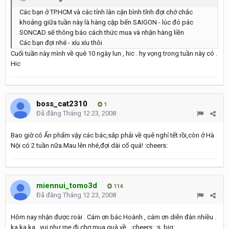
Các bạn ở TP.HCM và các tỉnh lân cận bình tĩnh đợi chớ chắc
khoảng giữa tuần này là hàng cập bến SAIGON - lúc đó pác
SONCAD sẽ thông báo cách thức mua và nhận hàng liền
Các bạn đợi nhé - xíu xíu thôi
Cuối tuần này mình về quê 10 ngày lun , hic . hy vọng trong tuần này có .
Hic
boss_cat2310
1
Đã đăng
Tháng 12 23, 2008
Bao giờ có Ấn phẩm vậy các bác,sắp phải về quê nghỉ tết rồi,còn ở Hà
Nội có 2 tuần nữa.Mau lên nhé,đợi dài cổ quá! :cheers:
miennui_tomo3d
114
Đã đăng
Tháng 12 23, 2008
Hôm nay nhận được roài . Cám ơn bác Hoành , cám ơn diễn đàn nhiều .
ka ka ka , vui như mẹ đi chợ mua quà về . :cheers: :s_big: