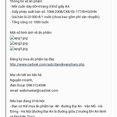
Thông tin về ấn phẩm:
- Mỗi cuốn dày 60+4 trang ở khổ giấy A4.
- Giấy phép xuất bản số: 1068-2008/CXB/02-177/ĐHQGHN
- Giá bán là 20 000 đ/1 cuốn (chưa bao gồm phí vận chuyển).
- Tổng cộng có 1000 cuốn.
Một số hình ảnh về ấn phẩm:
Đăng ký mua ấn phẩm tại đây:
http://www.cadviet.com/sub/dangkyanpham.php
Mọi chi tiết xin liên hệ:
Nguyễn Hoành,
điện thoại: 098 3124598
email: webmaster@cadviet.com
Nếu bạn đang ở Hà Nội:
- Bạn có thể mua ấn phẩm tại: 48 - đường Đại An - Văn Mỗ - Hà
Đông - Hà Nội (đường Đại An là đường giữa 2 trường ĐH An Ninh
và ĐH Kiến Trúc).