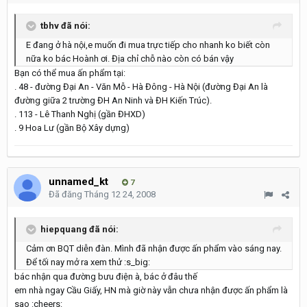
tbhv đã nói:
E đang ở hà nội,e muốn đi mua trực tiếp cho nhanh ko biết còn
nữa ko bác Hoành ơi. Địa chỉ chỗ nào còn có bán vậy
Bạn có thể mua ấn phẩm tại:
. 48 - đường Đại An - Văn Mỗ - Hà Đông - Hà Nội (đường Đại An là
đường giữa 2 trường ĐH An Ninh và ĐH Kiến Trúc).
. 113 - Lê Thanh Nghị (gần ĐHXD)
. 9 Hoa Lư (gần Bộ Xây dựng)
unnamed_kt
7
Đã đăng
Tháng 12 24, 2008
hiepquang đã nói:
Cảm ơn BQT diễn đàn. Mình đã nhận được ấn phẩm vào sáng nay.
Để tối nay mở ra xem thử :s_big:
bác nhận qua đường bưu điện à, bác ở đâu thế
em nhà ngay Cầu Giấy, HN mà giờ này vẫn chưa nhận được ấn phẩm là
sao :cheers: