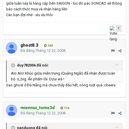
giữa tuần này là hàng cập bến SAIGON - lúc đó pác SONCAD sẽ thông
báo cách thức mua và nhận hàng liền
Các bạn đợi nhé - xíu xíu thôi
1
ghost8.3
164
Đã đăng
Tháng 12 22, 2008
duy782006 đã nói:
Alo Alo! Khúc giữa miền trung (Quảng Ngãi) đã nhận được toàn
bộ :s_big: Ấn phẩm rồi. Dzui wá !
Sao ghost ở Đà Nẵng mà chưa thấy đâu hết, nóng ruột quá :cheers:
miennui_tomo3d
114
Đã đăng
Tháng 12 22, 2008
vanduong đã nói: