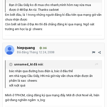
Bạn ở Cầu Giấy ko đi mua cho nhanh,mình hôm nay vừa mua
được ở 48 Đại An rùi. Thanks cadviet
Em biết đâu, là 1 trong những người đăng kí đầu tiên qua mạng giờ vẫn
chưa nhận được
Còn biết sẽ bán ở Đại An thì đã chẳng đăng kí qua mạng. Ngõ sát
trường em học lạ gì :cheers:
hiepquang
265
Đã đăng
Tháng 12 24, 2008
unnamed_kt đã nói:
bác nhận qua đường bưu điện à, bác ở đâu thế
em nhà ngay Cầu Giấy, HN mà giờ này vẫn chưa nhận được ấn
phẩm là sao :cheers:
sốt ruột quá
Mình ở TPHCM, cũng đăng ký qua mạng đấy. Mới đi chơi Noel về, hiện
giờ đang nghiền ngẫm :s_big: