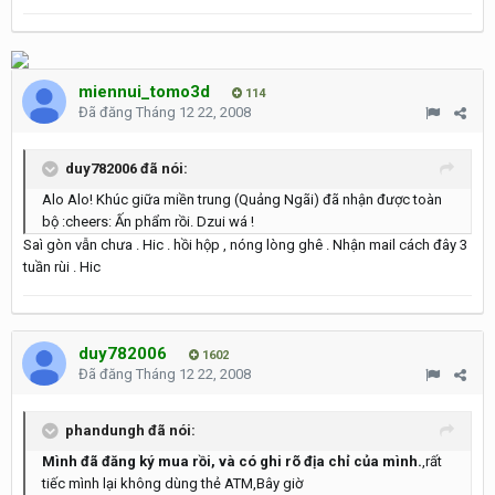
miennui_tomo3d
114
Đã đăng
Tháng 12 22, 2008
duy782006 đã nói:
Alo Alo! Khúc giữa miền trung (Quảng Ngãi) đã nhận được toàn
bộ :cheers: Ấn phẩm rồi. Dzui wá !
Saì gòn vẫn chưa . Hic . hồi hộp , nóng lòng ghê . Nhận mail cách đây 3
tuần rùi . Hic
duy782006
1602
Đã đăng
Tháng 12 22, 2008
phandungh đã nói:
Mình đã đăng ký mua rồi, và có ghi rõ địa chỉ của mình.
,rất
tiếc mình lại không dùng thẻ ATM,Bây giờ