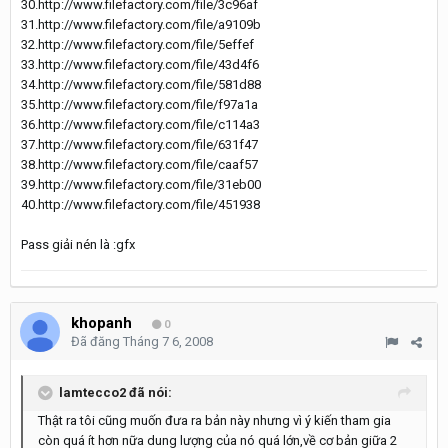
30.http://www.filefactory.com/file/3c96af
31.http://www.filefactory.com/file/a9109b
32.http://www.filefactory.com/file/5effef
33.http://www.filefactory.com/file/43d4f6
34.http://www.filefactory.com/file/581d88
35.http://www.filefactory.com/file/f97a1a
36.http://www.filefactory.com/file/c114a3
37.http://www.filefactory.com/file/631f47
38.http://www.filefactory.com/file/caaf57
39.http://www.filefactory.com/file/31eb00
40.http://www.filefactory.com/file/451938
Pass giải nén là :gfx
khopanh
0
Đã đăng
Tháng 7 6, 2008
lamtecco2 đã nói:
Thật ra tôi cũng muốn đưa ra bản này nhưng vì ý kiến tham gia
còn quá ít hơn nữa dung lượng của nó quá lớn,về cơ bản giữa 2