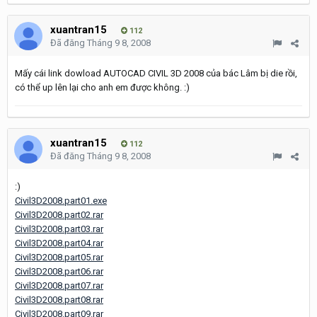
xuantran15
112
Đã đăng
Tháng 9 8, 2008
Mấy cái link dowload AUTOCAD CIVIL 3D 2008 của bác Lâm bị die rồi,
có thể up lên lại cho anh em được không. :)
xuantran15
112
Đã đăng
Tháng 9 8, 2008
:)
Civil3D2008.part01.exe
Civil3D2008.part02.rar
Civil3D2008.part03.rar
Civil3D2008.part04.rar
Civil3D2008.part05.rar
Civil3D2008.part06.rar
Civil3D2008.part07.rar
Civil3D2008.part08.rar
Civil3D2008.part09.rar