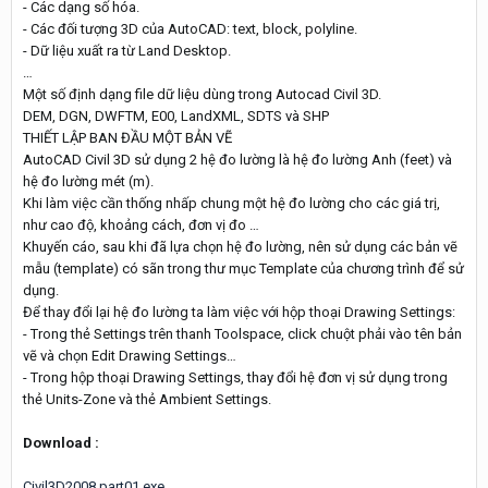
- Các dạng số hóa.
- Các đối tượng 3D của AutoCAD: text, block, polyline.
- Dữ liệu xuất ra từ Land Desktop.
…
Một số định dạng file dữ liệu dùng trong Autocad Civil 3D.
DEM, DGN, DWFTM, E00, LandXML, SDTS và SHP
THIẾT LẬP BAN ĐẦU MỘT BẢN VẼ
AutoCAD Civil 3D sử dụng 2 hệ đo lường là hệ đo lường Anh (feet) và
hệ đo lường mét (m).
Khi làm việc cần thống nhấp chung một hệ đo lường cho các giá trị,
như cao độ, khoảng cách, đơn vị đo …
Khuyến cáo, sau khi đã lựa chọn hệ đo lường, nên sử dụng các bản vẽ
mẫu (template) có sãn trong thư mục Template của chương trình để sử
dụng.
Để thay đổi lại hệ đo lường ta làm việc với hộp thoại Drawing Settings:
- Trong thẻ Settings trên thanh Toolspace, click chuột phải vào tên bản
vẽ và chọn Edit Drawing Settings…
- Trong hộp thoại Drawing Settings, thay đổi hệ đơn vị sử dụng trong
thẻ Units-Zone và thẻ Ambient Settings.
Download :
Civil3D2008.part01.exe