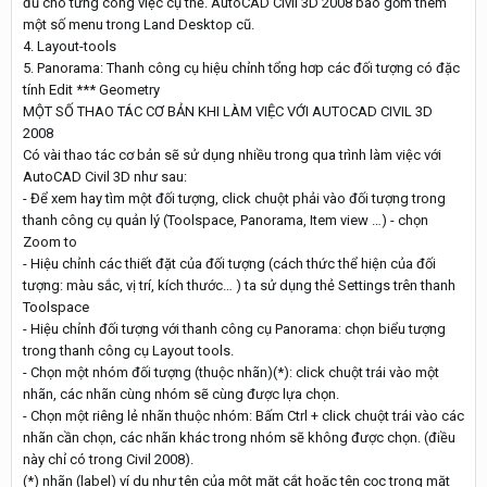
đủ cho từng công việc cụ thể. AutoCAD Civil 3D 2008 bao gồm thêm
một số menu trong Land Desktop cũ.
4. Layout-tools
5. Panorama: Thanh công cụ hiệu chỉnh tổng hơp các đối tượng có đặc
tính Edit *** Geometry
MỘT SỐ THAO TÁC CƠ BẢN KHI LÀM VIỆC VỚI AUTOCAD CIVIL 3D
2008
Có vài thao tác cơ bản sẽ sử dụng nhiều trong qua trình làm việc với
AutoCAD Civil 3D như sau:
- Để xem hay tìm một đối tượng, click chuột phải vào đối tượng trong
thanh công cụ quản lý (Toolspace, Panorama, Item view …) - chọn
Zoom to
- Hiệu chỉnh các thiết đặt của đối tượng (cách thức thể hiện của đối
tượng: màu sắc, vị trí, kích thước… ) ta sử dụng thẻ Settings trên thanh
Toolspace
- Hiệu chỉnh đối tượng với thanh công cụ Panorama: chọn biểu tượng
trong thanh công cụ Layout tools.
- Chọn một nhóm đối tượng (thuộc nhãn)(*): click chuột trái vào một
nhãn, các nhãn cùng nhóm sẽ cùng được lựa chọn.
- Chọn một riêng lẻ nhãn thuộc nhóm: Bấm Ctrl + click chuột trái vào các
nhãn cần chọn, các nhãn khác trong nhóm sẽ không được chọn. (điều
này chỉ có trong Civil 2008).
(*) nhãn (label) ví dụ như tên của một mặt cắt hoặc tên cọc trong mặt