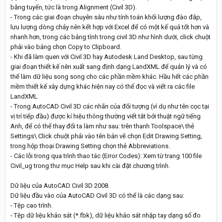
bằng tuyến, tức là trong Alignment (Civil 3D).
- Trong các giai đoạn chuyên sâu như tính toán khối lượng đào đắp,
lưu lượng dòng chảy nên kết hợp với Excel để có một kế quả tốt hơn và
nhanh hơn, trong các bảng tính trong civil 3D như hình dưới, click chuột
phải vào bảng chọn Copy to Clipboard.
- Khi đã làm quen với Civil 3D hay Autodesk Land Desktop, sau từng
giai đoạn thiết kế nên xuất sang định dạng LandXML để quản lý và có
thể làm dữ liệu song song cho các phần mềm khác. Hầu hết các phần
mềm thiết kế xây dựng khác hiện nay có thể đọc và viết ra các file
LandXML
- Trong AutoCAD Civil 3D các nhãn của đối tượng (ví dụ như tên cọc tại
vị trí tiếp đầu) được kí hiệu thông thường viết tắt bởi thuật ngữ tiếng
Anh, để có thể thay đổi ta làm như sau: trên thanh Toolspace\ thẻ
Settings\ Click chuột phải vào tên bản vẽ chọn Edit Drawing Setting,
trong hộp thoại Drawing Setting chọn thẻ Abbreviations.
- Các lỗi trong qua trình thao tác (Error Codes): Xem từ trang 100 file
Civil_ug trong thư mục Help sau khi cài đặt chương trình.
Dữ liệu của AutoCAD Civil 3D 2008.
Dữ liệu đầu vào của AutoCAD Civil 3D có thể là các dạng sau:
- Tệp cao trình.
- Tệp dữ liệu khảo sát (*.fbk), dữ liệu khảo sát nhập tay dạng sổ đo