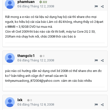
phamtuan
222
Đã đăng
Tháng 12 2, 2008
Rất mong a e nào có tài liệu sử dụng hay bộ cài thì share cho mọi
người, ko hiều bộ cài của bác Lâm có đủ không, nhưng thấy có 24part
x 88MB < 3,92GB DVD tui mua mà.
Còn về Civil 2009 thì bác nào cài rồi thì biết, máy tui Core 2Q 2.53,
2GRam mà chạy hok nổi, chắc 2008 thôi các bác à
thangclc1
0
Đã đăng
Tháng 12 2, 2008
pác nào có hướng dẫn sử dụng civil 3d 2008 có thể share cho em đc
ko? bản tiếng anh cũgn đc? email của em là
tinhyeumuadong_872004@yahoo.com. cảm ơn các bác nhiều
lxk
0
Đã đăng
Tháng 12 8, 2008