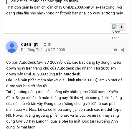
cai dat ca, mong cac bac giup do thank
Thật đơn giản là bạn chỉ cần chạy Civil3D2008.part01.exe là xong , với
dạng chia file nhỏ này không nhất thiết bạn phải có WinRar trong máy .
1
quan_gt
15
Đã đăng
Tháng 6 27, 2008
Có bản Autodesk Civil 3D 2009 rồi đấy, các bác đăng ký dùng thử rồi
down ngay trên trang chủ của Autodesk cho nhanh. Hồi trước em
down bản Civil 3D 2008 cũng trên Autodesk.
Hài Hoà bán phần mềm này với giá... hình như là 1100$, em ko biết đã
được Việt hoá cỡ nào rồi.
Tài liệu bằng tiếng Anh của thằng nầy những hơn 2000 trang. Khiếp
đảm. Được cái là mò mẫm thằng này rất thú vị, có cảm giác khả năng
của nó như vô tận vậy. Đang quen "sống chung với lỗi" từ các phần
mềm của Hài Hoà, kể cả có khoá cứng (lại còn tách các modul Topo,
HS, Nova... loằng ngoằng phiền phức và lại cục bộ nữa), nhảy sang
dùng Civil 3D hay Land thì quả là phê lòi mắt. Đọc tài liệu tiếng Anh
cũng lòi mắt luôn.