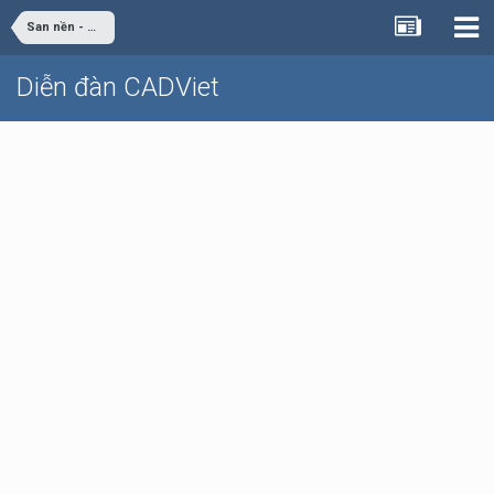
San nền - Giao thông
Diễn đàn CADViet