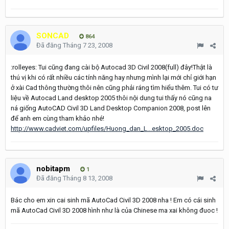
SONCAD
864
Đã đăng
Tháng 7 23, 2008
:rolleyes: Tui cũng đang cài bộ Autocad 3D Civil 2008(full) đây!Thật là
thú vị khi có rất nhiều các tính năng hay nhưng mình lại mới chỉ giới hạn
ở xài Cad thông thường thôi nên cũng phải ráng tìm hiểu thêm. Tui có tư
liệu về Autocad Land desktop 2005 thôi nội dung tui thấy nó cũng na
ná giống AutoCAD Civil 3D Land Desktop Companion 2008, post lên
để anh em cùng tham khảo nhé!
http://www.cadviet.com/upfiles/Huong_dan_L...esktop_2005.doc
nobitapm
1
Đã đăng
Tháng 8 13, 2008
Bác cho em xin cai sinh mã AutoCad Civil 3D 2008 nha ! Em có cái sinh
mã AutoCad Civil 3D 2008 hình như là của Chinese ma xai không đuoc !