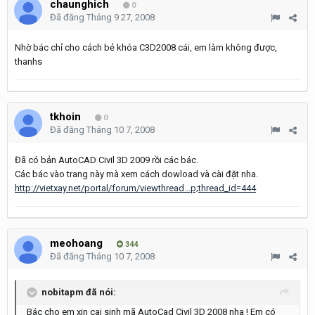
chaunghich
0
Đã đăng
Tháng 9 27, 2008
Nhờ bác chỉ cho cách bẻ khóa C3D2008 cái, em làm không được,
thanhs
tkhoin
0
Đã đăng
Tháng 10 7, 2008
Đã có bản AutoCAD Civil 3D 2009 rồi các bác.
Các bác vào trang này mà xem cách dowload và cài đặt nha.
http://vietxay.net/portal/forum/viewthread...p;thread_id=444
meohoang
344
Đã đăng
Tháng 10 7, 2008
nobitapm đã nói:
Bác cho em xin cai sinh mã AutoCad Civil 3D 2008 nha ! Em có