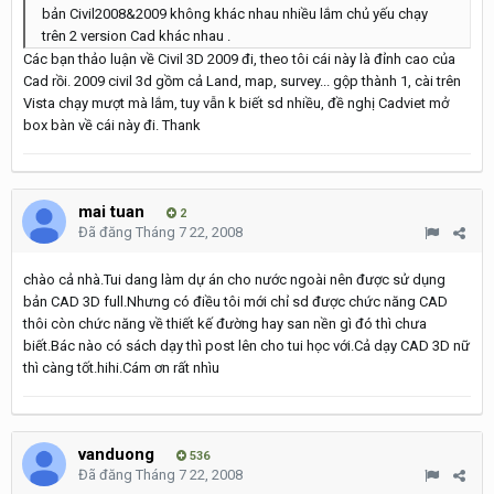
bản Civil2008&2009 không khác nhau nhiều lắm chủ yếu chạy
trên 2 version Cad khác nhau .
Các bạn thảo luận về Civil 3D 2009 đi, theo tôi cái này là đỉnh cao của
Cad rồi. 2009 civil 3d gồm cả Land, map, survey... gộp thành 1, cài trên
Vista chạy mượt mà lắm, tuy vẫn k biết sd nhiều, đề nghị Cadviet mở
box bàn về cái này đi. Thank
mai tuan
2
Đã đăng
Tháng 7 22, 2008
chào cả nhà.Tui dang làm dự án cho nước ngoài nên được sử dụng
bản CAD 3D full.Nhưng có điều tôi mới chỉ sd được chức năng CAD
thôi còn chức năng về thiết kế đường hay san nền gì đó thì chưa
biết.Bác nào có sách dạy thì post lên cho tui học với.Cả dạy CAD 3D nữ
thì càng tốt.hihi.Cám ơn rất nhìu
vanduong
536
Đã đăng
Tháng 7 22, 2008