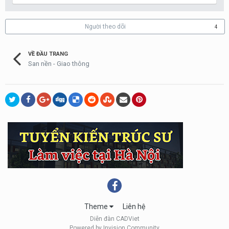
Người theo dõi
4
VỀ ĐẦU TRANG
San nền - Giao thông
Theme
Liên hệ
Diễn đàn CADViet
Powered by Invision Community