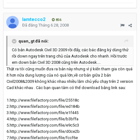
lamtecco2
856
Đã đăng
Tháng 6 28, 2008
quan_gt đã nói:
Có bản Autodesk Civil 3D 2009 rồi đấy, các bác đăng ký dùng thử
rồi down ngay trên trang chủ của Autodesk cho nhanh. Hồi trước
em down bản Civil 3D 2008 cũng trên Autodesk....
Thật ra tôi cũng muốn đưa ra bản này nhưng vì ý kiến tham gia còn quá
ít hơn nữa dung lượng của nó quá lớn,về cơ bản giữa 2 bản
Civil2008&2009 không khác nhau nhiều lắm chủ yếu chạy trên 2 version
Cad khác nhau . Các bạn quan tâm có thể download bằng link sau:
1.http://www.filefactory.com/file/25518c
2.http://www.filefactory.com/file/ed184b
3.http://www.filefactory.com/file/e1f445
4.http://www.filefactory.com/file/b3bffa
5.http://www.filefactory.com/file/e9c5c3
6.http://www.filefactory.com/file/d0ce2b
7.http://www.filefactory.com/file/fccf6e