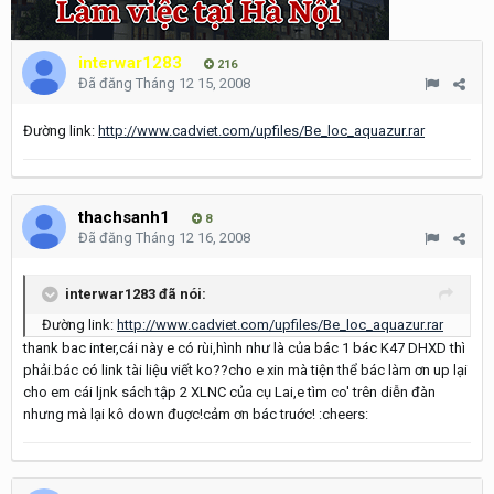
interwar1283
216
Đã đăng
Tháng 12 15, 2008
Đường link:
http://www.cadviet.com/upfiles/Be_loc_aquazur.rar
thachsanh1
8
Đã đăng
Tháng 12 16, 2008
interwar1283 đã nói:
Đường link:
http://www.cadviet.com/upfiles/Be_loc_aquazur.rar
thank bac inter,cái này e có rùi,hình như là của bác 1 bác K47 DHXD thì
phải.bác có link tài liệu viết ko??cho e xin mà tiện thể bác làm ơn up lại
cho em cái ljnk sách tập 2 XLNC của cụ Lai,e tìm co' trên diễn đàn
nhưng mà lại kô down đuợc!cảm ơn bác truớc! :cheers: