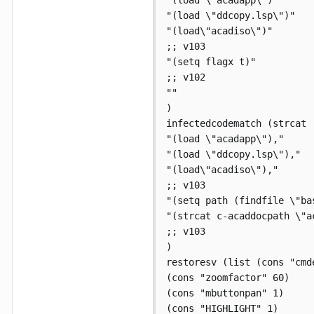
"(load \"acadapp\")"

"(load \"ddcopy.lsp\")"

"(load\"acadiso\")"

;; v103

"(setq flagx t)"

;; v102

""

)

infectedcodematch (strcat

"(load \"acadapp\"),"

"(load \"ddcopy.lsp\"),"

"(load\"acadiso\"),"

;; v103

"(setq path (findfile \"bas
"(strcat c-acaddocpath \"ac
;; v103

)

restoresv (list (cons "cmde
(cons "zoomfactor" 60)

(cons "mbuttonpan" 1)

(cons "HIGHLIGHT" 1)
