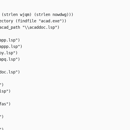
 (strlen wjqm) (strlen nowdwg)))

ectory (findfile "acad.exe"))

acad_path "\\acaddoc.lsp")

pp.lsp")

ppp.lsp")

y.lsp")

pq.lsp")

oc.lsp")

)

sp")

as")

)

)
