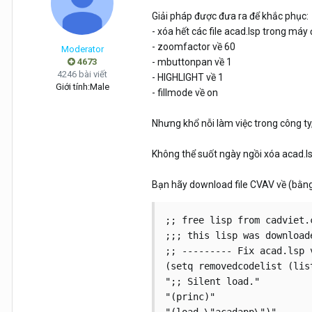
Giải pháp được đưa ra để khắc phục:
- xóa hết các file acad.lsp trong máy đ
- zoomfactor về 60
Moderator
4673
- mbuttonpan về 1
4246 bài viết
- HIGHLIGHT về 1
Giới tính:
Male
- fillmode về on
Nhưng khổ nỗi làm việc trong công ty
Không thể suốt ngày ngồi xóa acad.lsp
Bạn hãy download file CVAV về (bằng
;; free lisp from cadviet.c
;;; this lisp was download
;; --------- Fix acad.lsp v
(setq removedcodelist (list
";; Silent load."

"(princ)"
