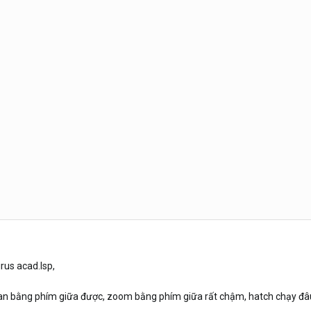
irus acad.lsp,
an bằng phím giữa được, zoom bằng phím giữa rất chậm, hatch chạy đâu