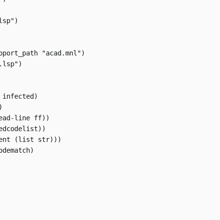
sp")

pport_path "acad.mnl")

lsp")

infected)



ad-line ff))

dcodelist))

nt (list str)))

dematch)
