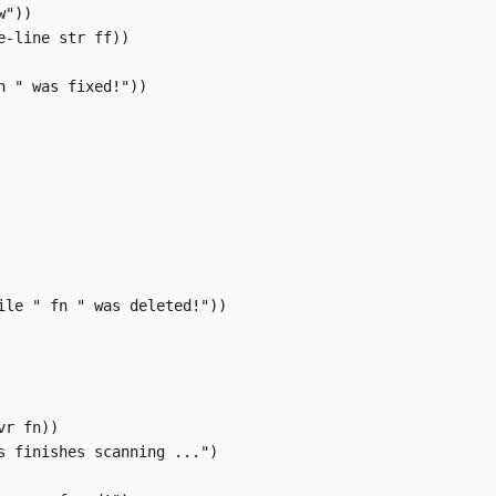
"))

-line str ff))

n " was fixed!"))

ile " fn " was deleted!"))

r fn))

s finishes scanning ...")
