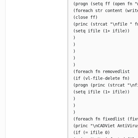
(progn (setq ff (open fn "w
(foreach str content (write
(close ff)

(princ (strcat "\nfile " f
(setq ifile (1+ ifile))

)

)

)

)

)

(foreach fn removedlist

(if (vl-file-delete fn)

(progn (princ (strcat "\nf
(setq ifile (1+ ifile))

)

)

)

(foreach fn fixedlist (fixv
(princ "\nCADViet AntiViru
(if (= ifile 0)
