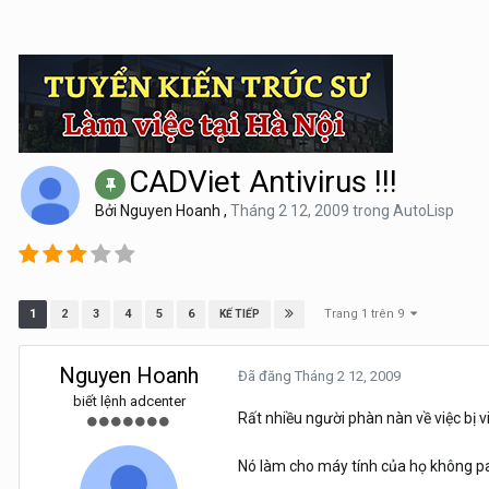
CADViet Antivirus !!!
Bởi
Nguyen Hoanh
,
Tháng 2 12, 2009
trong
AutoLisp
Trang 1 trên 9
1
2
3
4
5
6
KẾ TIẾP
Nguyen Hoanh
Đã đăng
Tháng 2 12, 2009
biết lệnh adcenter
Rất nhiều người phàn nàn về việc bị v
Nó làm cho máy tính của họ không p