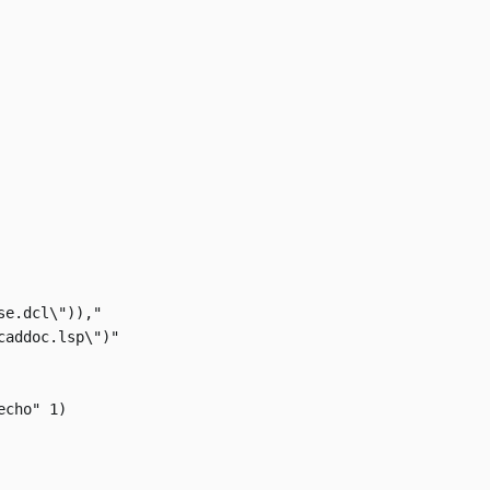
e.dcl\")),"

addoc.lsp\")"

cho" 1)
