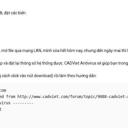
i, đặt các biến:
, mở file qua mạng LAN, mình xóa hết hôm nay, nhưng đến ngày mai thì l
 và đặt lại thông số hệ thống được. CADViet Antivirus sẽ giúp bạn trong 
 cách click vào nút download) rồi làm theo hướng dẫn:
om

ed from http://www.cadviet.com/forum/topic/9088-cadviet-a
irus ---------


