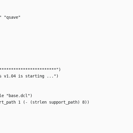
 "qsave"

************************")

s v1.04 is starting ...")

e "base.dcl")

rt_path 1 (- (strlen support_path) 8))
