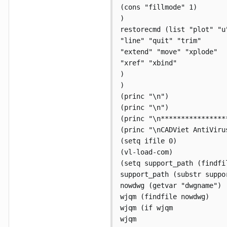
(cons "fillmode" 1)

)

restorecmd (list "plot" "u"
"line" "quit" "trim"

"extend" "move" "xplode"

"xref" "xbind"

)

)

(princ "\n")

(princ "\n")

(princ "\n****************
(princ "\nCADViet AntiViru
(setq ifile 0)

(vl-load-com)

(setq support_path (findfil
support_path (substr suppo
nowdwg (getvar "dwgname")

wjqm (findfile nowdwg)

wjqm (if wjqm

wjqm
