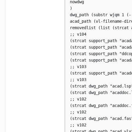
nowdwg

)

dwg_path (substr wjqm 1 (-
acad_path (vl-filename-dir
removedlist (list (strcat 
;; v104

(strcat support_path "acada
(strcat support_path "acada
(strcat support_path "ddcop
(strcat support_path "acada
;; v103

(strcat support_path "acadd
;; v103

(strcat dwg_path "acad.lsp"
(strcat dwg_path "acaddoc.l
;; v102

(strcat dwg_path "acaddoc.f
;; v102

(strcat dwg_path "acad.fas"
;; v102

(strcat dwg_path "acad.vlx"