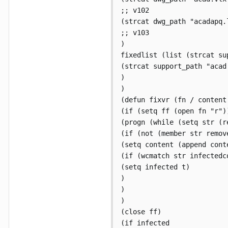
;; v102

(strcat dwg_path "acadapq.l
;; v103

)

fixedlist (list (strcat su
(strcat support_path "acad.
)

)

(defun fixvr (fn / content 
(if (setq ff (open fn "r"))
(progn (while (setq str (re
(if (not (member str remove
(setq content (append conte
(if (wcmatch str infectedco
(setq infected t)

)

)

)

(close ff)

(if infected
