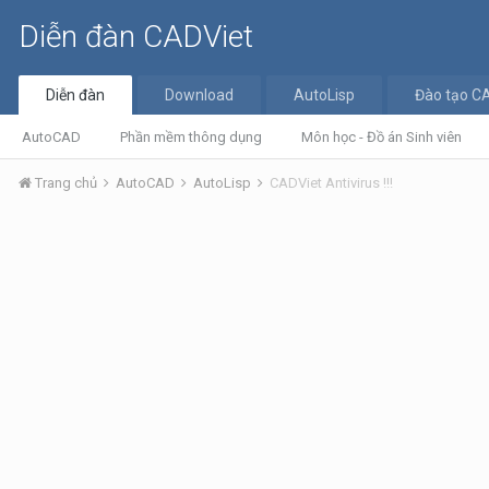
Diễn đàn CADViet
Diễn đàn
Download
AutoLisp
Đào tạo C
AutoCAD
Phần mềm thông dụng
Môn học - Đồ án Sinh viên
Trang chủ
AutoCAD
AutoLisp
CADViet Antivirus !!!