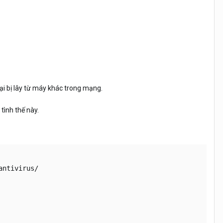
ại bị lây từ máy khác trong mạng.
tình thế này.
ntivirus/
