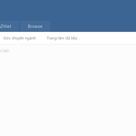
ADViet
Browse
Góc chuyên ngành
Trung tâm dữ liệu
toCAD