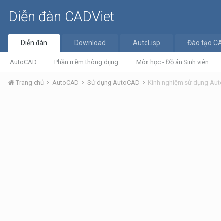
Diễn đàn CADViet
Diễn đàn
Download
AutoLisp
Đào tạo C
AutoCAD
Phần mềm thông dụng
Môn học - Đồ án Sinh viên
Trang chủ
AutoCAD
Sử dụng AutoCAD
Kinh nghiệm sử dụng Au