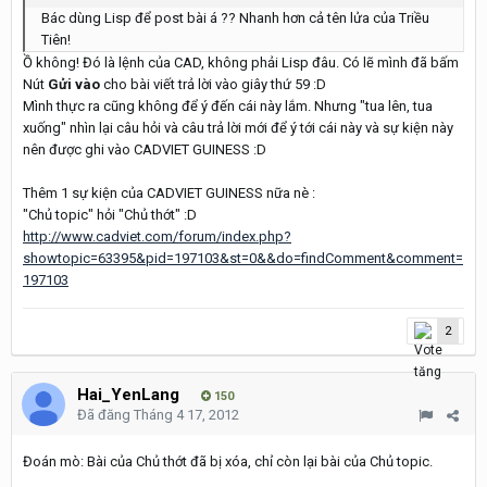
Bác dùng Lisp để post bài á ?? Nhanh hơn cả tên lửa của Triều
Tiên!
Ồ không! Đó là lệnh của CAD, không phải Lisp đâu. Có lẽ mình đã bấm
Nút
Gửi vào
cho bài viết trả lời vào giây thứ 59 :D
Mình thực ra cũng không để ý đến cái này lắm. Nhưng "tua lên, tua
xuống" nhìn lại câu hỏi và câu trả lời mới để ý tới cái này và sự kiện này
nên được ghi vào CADVIET GUINESS :D
Thêm 1 sự kiện của CADVIET GUINESS nữa nè :
"Chủ topic" hỏi "Chủ thớt" :D
http://www.cadviet.com/forum/index.php?
showtopic=63395&pid=197103&st=0&&do=findComment&comment=
197103
2
Hai_YenLang
150
Đã đăng
Tháng 4 17, 2012
Đoán mò: Bài của Chủ thớt đã bị xóa, chỉ còn lại bài của Chủ topic.