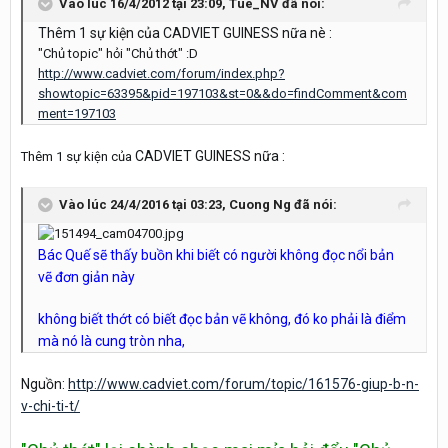
Vào lúc 16/4/2012 tại 23:09, Tue_NV đã nói:
Thêm 1 sự kiện của CADVIET GUINESS nữa nè :
"Chủ topic" hỏi "Chủ thớt" :D
http://www.cadviet.com/forum/index.php?
showtopic=63395&pid=197103&st=0&&do=findComment&com
ment=197103
CADVIET GUINESS nữa :
Thêm 1 sự kiện của
Vào lúc 24/4/2016 tại 03:23, Cuong Ng đã nói:
Bác Quế sẽ thấy buồn khi biết có người không đọc nổi bản
vẽ đơn giản này
không biết thớt có biết đọc bản vẽ không, đó ko phải là điểm
mà nó là cung tròn nha,
Nguồn:
http://www.cadviet.com/forum/topic/161576-giup-b-n-
v-chi-ti-t/