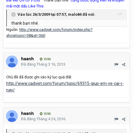
Bài viết chỉ có 3 chữ
“ Thank bạn nhé”
cũng được động viên và khuyến
mãi một dấu Like This:
Vào lúc 26/3/2009 tại 07:57, malo84 đã nói:
thank bạn nhé.
Nguồn:
http://www.cadviet.com/forum/index.php?
showtopic=38&st=360
haanh
1590
Đã đăng
Tháng 3 16, 2013
Chủ đề đã được ghi vào kỷ lục quả đất:
http://www.cadviet.com/forum/topic/69315-giup-em-ve-cai-r-
nay/
haanh
1590
Đã đăng
Tháng 4 24, 2016