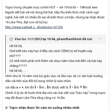
Topic trong chuyên mục cơ khí HOT – với 19 trả lời – 198 lượt xem.
Người viết bài với nội dung hời hợt, tiếp thu kiến thức một cách ngô
nghê, bài viết có nhiểu lỗi sai về kiến thức cơ bản, nhưng lại nhận được
16 Like This, đạt con số kỷ lục:
http://www.cadviet.c...showtopic=61726
Vào lúc 11/1/2012 tại 10:04, phamthanhbinh đã nói:
Hề hề hề,
Chả biết bác này học ở đầu cái cách CỘNG tỷ số truyền này
nhỉ????
Có nhẽ mình phải mót thêm vài chục năm nữa mới đến cái bài này
chăng?????
Hề hề hề,....
Hình như là 10 năm nữa bộ giáo dục và đào tạo sẽ có văn bản hướng
dẫn cải tiến sửa đổi bổ xung chỉnh lý sửa chữa
i
i
. i
i
i
+
i
cái dấu
x = +
, khi đó
=
được viết là:
=
nh
th
nh
th
Chính vì lý do đi trước thời đại mà các bài viết của "bác này" trong topic
này đã được Like This tổng cộng có 16 lần.
2- Topic nhận được lời cảm ơn suông nhiều nhất: