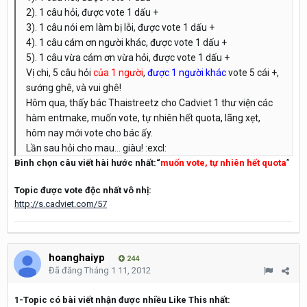
2). 1 câu hỏi, được vote 1 dấu +
3). 1 câu nói em làm bị lỗi, được vote 1 dấu +
4). 1 câu cám ơn người khác, được vote 1 dấu +
5). 1 câu vừa cám ơn vừa hỏi, được vote 1 dấu +
Vị chi, 5 câu hỏi
của 1 người
,
được 1 người khác
vote 5 cái +,
sướng ghê, và vui ghê!
Hôm qua, thấy bác Thaistreetz cho Cadviet 1 thư viện các
hàm entmake, muốn vote, tự nhiên hết quota, lãng xẹt,
hôm nay mới vote cho bác ấy.
Lần sau hỏi cho mau... giàu! :excl:
Bình chọn câu viết hài hước nhất:“
muốn vote, tự nhiên hết quota
”
Topic được vote độc nhất vô nhị:
http://s.cadviet.com/57
hoanghaiyp
244
Đã đăng
Tháng 1 11, 2012
1-Topic có bài viết nhận được nhiều Like This nhất: