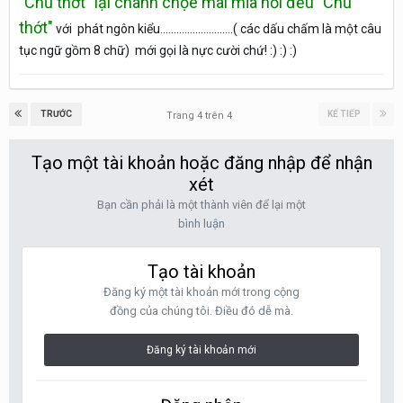
"Chủ thớt" lại chành chọe mai mỉa hỏi đểu "Chủ
thớt"
với phát ngôn kiểu...........................( các dấu chấm là một câu
tục ngữ gồm 8 chữ) mới gọi là nực cười chứ! :)
:)
:)
TRƯỚC
KẾ TIẾP
Trang 4 trên 4
Tạo một tài khoản hoặc đăng nhập để nhận
xét
Bạn cần phải là một thành viên để lại một
bình luận
Tạo tài khoản
Đăng ký một tài khoản mới trong cộng
đồng của chúng tôi. Điều đó dễ mà.
Đăng ký tài khoản mới