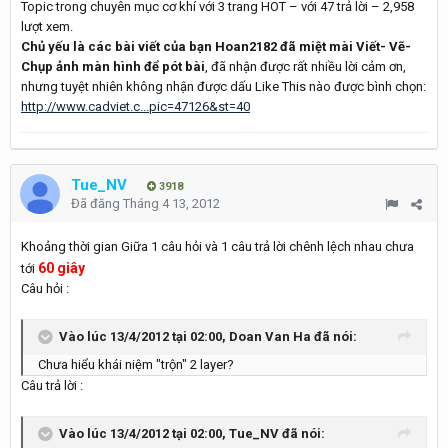
Topic trong chuyên mục cơ khí với 3 trang HOT – với 47 trả lời – 2,958
lượt xem.
Chủ yếu là các bài viết của bạn Hoan2182 đã miệt mài Viết- Vẽ-
Chụp ảnh màn hình để pót bài
, đã nhận được rất nhiều lời cảm ơn,
nhưng tuyệt nhiên không nhận được dấu Like This nào được bình chọn:
http://www.cadviet.c...pic=47126&st=40
Tue_NV
3918
Đã đăng
Tháng 4 13, 2012
Khoảng thời gian Giữa 1 câu hỏi và 1 câu trả lời chênh lệch nhau chưa
60 giây
tới
Câu hỏi :
Vào lúc 13/4/2012 tại 02:00, Doan Van Ha đã nói:
Chưa hiểu khái niệm "trộn" 2 layer?
Câu trả lời :
Vào lúc 13/4/2012 tại 02:00, Tue_NV đã nói: