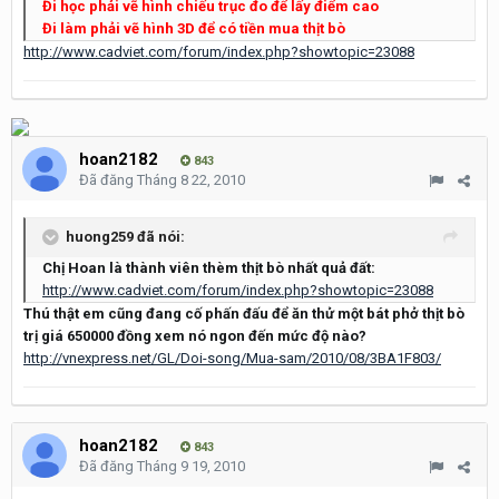
Đi học phải vẽ hình chiếu trục đo để lấy điểm cao
Đi làm phải vẽ hình 3D để có tiền mua thịt bò
http://www.cadviet.com/forum/index.php?showtopic=23088
hoan2182
843
Đã đăng
Tháng 8 22, 2010
huong259 đã nói:
Chị Hoan là thành viên thèm thịt bò nhất quả đất:
http://www.cadviet.com/forum/index.php?showtopic=23088
Thú thật em cũng đang cố phấn đấu để ăn thử một bát phở thịt bò
trị giá 650000 đồng xem nó ngon đến mức độ nào?
http://vnexpress.net/GL/Doi-song/Mua-sam/2010/08/3BA1F803/
hoan2182
843
Đã đăng
Tháng 9 19, 2010