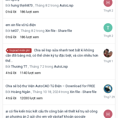
Bởi
hưng thịnh873
,
Tháng 8 2
trong
AutoLisp
Tháng
0
trả lời
186
lượt xem
8
2
em xin file vỏ tủ điện
Bởi
txt07
,
Tháng 8 2
trong
Xin file - Share file
Tháng
0
trả lời
186
lượt xem
8
2
Chia sẻ lisp sửa nhanh text bất kì không
lispcad miễn phí
cần đổi bảng mã, có thể chèn ký tự đặc biệt, và còn nhiều hơn
Tháng
thế...
8
Bởi
Thương TT
,
Tháng 7 2
trong
AutoLisp
1
4
trả lời
1140
lượt xem
Chia sẻ bộ thư Viện AutoCAD Tủ Điện – Download for FREE
Bởi
Hoàng Ngân
,
Tháng 10 18, 2024
trong
Xin file - Share file
Tháng
4
trả lời
12030
lượt xem
7
29
ai có file kiến trúc kết cấu thi công bản vẽ thiết kế trụ sở công
an phương án 2 gửi cho em với vàotaif khoản google