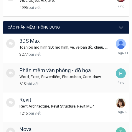
VBA, Object Arx, .Net
Friday
4996
bài viết
tại
02:29
CÁC PHẦN MỀM THÔNG DỤNG
3DS Max
Toàn bộ mô hình 3D: mô hình, vẽ, vẽ bản đồ, chiếu, ...
Tháng
3277
bài viết
6
11
Phần mềm văn phòng - đồ họa
Word, Excel, Powerđiểm, Photoshop, Corel draw
Tuesday
635
bài viết
tại
12:08
Revit
Revit Architecture, Revit Structure, Revit MEP
Tháng
1215
bài viết
6
6
Nova