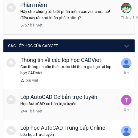
Phần mềm
Hãy cho chúng tôi biết phần mềm cadviet chưa có!
Tháng
điều này rất khó khăn phải không?
5
5767
bài viết
19
CÁC LỚP HỌC CỦA CADVIET
Thông tin về các lớp học CADViet
Các thông tin cần thiết trước khi tham gia học tại lớp
Tháng
học CADViet.
6
23
bài viết
28,
2018
Lớp AutoCAD Cơ bản trực tuyến
Học AutoCAD cơ bản trực tuyến
Tháng
2441
bài viết
10
14,
2022
Lớp học AutoCAD Trung cấp Online
Lớp học Trực tuyến