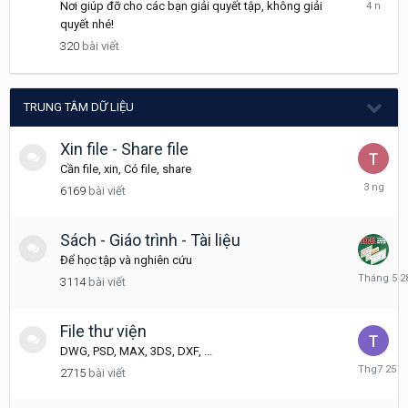
Tháng
Nơi giúp đỡ cho các bạn giải quyết tập, không giải
9
quyết nhé!
30,
320
bài viết
2021
TRUNG TÂM DỮ LIỆU
Xin file - Share file
Cần file, xin, Có file, share
Thursday
6169
bài viết
tại
08:08
Sách - Giáo trình - Tài liệu
Để học tập và nghiên cứu
Tháng
3114
bài viết
5
28
File thư viện
DWG, PSD, MAX, 3DS, DXF, ...
Tháng
2715
bài viết
7
25