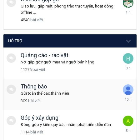
Giao lưu, gặp mặt, phong trào trực tuyến, hoạt động
Tháng
offline ...
12
4840
bài viết
18,
2024
HỖ TRỢ
Quảng cáo - rao vặt
Nơi gặp gỡ người mua và người bán hàng
Tháng
11276
bài viết
12
16,
2022
Thông báo
Gửi toàn thể các thành viên
Tháng
309
bài viết
3
24,
2016
Góp ý xây dựng
Đóng góp ý kiến quý báu nhằm phát triển diễn đàn
Tháng
1114
bài viết
11