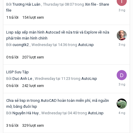
Bởi
Trương Hải Luân
,
Thursday tại 08:07
trong
Xin file - Share
Thursday
file
tại
1
trả lời
154
lượt xem
08:08
Lisp sắp xếp màn hình Autocad về nửa trái và Explore về nửa
phải trên màn hình chính
Wednesd
Bởi
cuongtk2
,
Wednesday tại 14:36
trong
AutoLisp
tại
14:36
0
trả lời
207
lượt xem
LISP Sưu Tập
Bởi
Duc Anh Le
,
Wednesday tại 11:23
trong
AutoLisp
Wednesd
0
trả lời
242
lượt xem
tại
11:23
Chia sẻ lisp in trong AutoCAD hoàn toàn miễn phí, mã nguồn
mở, bằng đuôi lsp
Wednesd
Bởi
Nguyễn Hà Huy
,
Wednesday tại 04:40
trong
AutoLisp
tại
10:16
3
trả lời
329
lượt xem