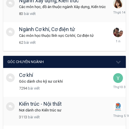
Ngành Xây dựng, Kiến trúc
Các môn học, đồ án thuộc ngành Xây dựng, Kiến trúc
Tháng
83
bài viết
6
14
Ngành Cơ khí, Cơ điện tử
Các môn học thuộc lĩnh vực Cơ khí, Cơ điện tử
Tháng
62
bài viết
5
20,
2025
GÓC CHUYÊN NGÀNH
Cơ khí
Góc dành cho kỹ sư cơ khí
Tháng
7294
bài viết
10
3,
2025
Kiến trúc - Nội thất
Nơi dành cho Kiến trúc sư
Tháng
3113
bài viết
5
18