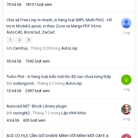
70
trả lời
18137
lượt xem
Chia sẻ Free Lisp in nhanh, in hàng loạt (MPL-Multi Plot) - Hỗ
trợ in Model/Layout, in theo Zone và Merge PDF hỗ trợ
Hôm
AutoC4D, BricsCad, ZwCad
qua
1
2
3
lúc
04:20
Bởi
CamDuy
,
Tháng 5 29
trong
AutoLisp
55
trả lời
7542
lượt xem
Turbo Plot - In hàng loạt kiểu mới tốc độ cao chưa từng thấy
Bởi
vudungcom
,
Tháng 6 2
trong
AutoLisp
Friday
13
trả lời
2497
lượt xem
tại
13:01
Autocad.NET: Block Library plugin
Bởi
cuongtk2
,
Tháng 7 2
trong
Lập trình khác
Friday
4
trả lời
603
lượt xem
tại
02:29
ACE CÓ FILE CẦN GIỜ SHARE MÌNH VỚI MÌNH MỜI CAFE Ạ