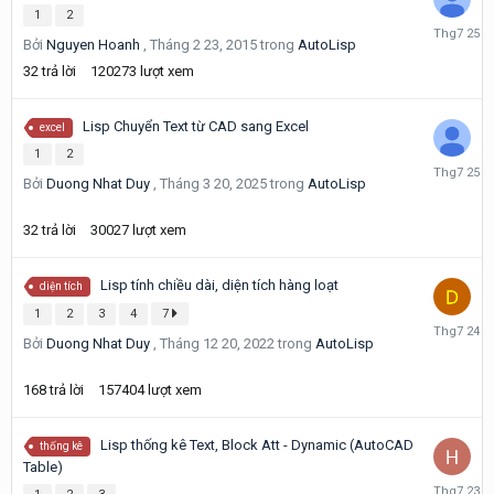
1
2
Tháng
Bởi
Nguyen Hoanh
,
Tháng 2 23, 2015
trong
AutoLisp
7
25
32
trả lời
120273
lượt xem
Lisp Chuyển Text từ CAD sang Excel
excel
1
2
Tháng
Bởi
Duong Nhat Duy
,
Tháng 3 20, 2025
trong
AutoLisp
7
25
32
trả lời
30027
lượt xem
Lisp tính chiều dài, diện tích hàng loạt
diện tích
1
2
3
4
7
Tháng
Bởi
Duong Nhat Duy
,
Tháng 12 20, 2022
trong
AutoLisp
7
24
168
trả lời
157404
lượt xem
Lisp thống kê Text, Block Att - Dynamic (AutoCAD
thống kê
Table)
Tháng