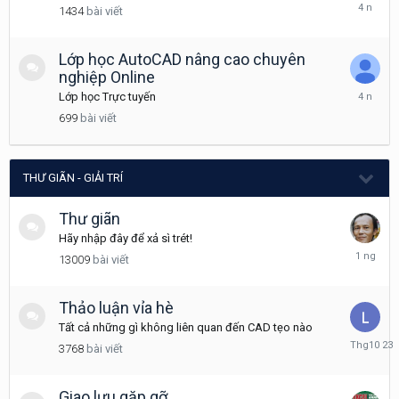
Tháng
1434
bài viết
7
8,
2022
Lớp học AutoCAD nâng cao chuyên
nghiệp Online
Tháng
Lớp học Trực tuyến
11
699
bài viết
3,
2021
THƯ GIÃN - GIẢI TRÍ
Thư giãn
Hãy nhập đây để xả sì trét!
Hôm
13009
bài viết
qua
lúc
04:31
Thảo luận vỉa hè
Tất cả những gì không liên quan đến CAD tẹo nào
Tháng
3768
bài viết
10
23,
2025
Giao lưu gặp gỡ