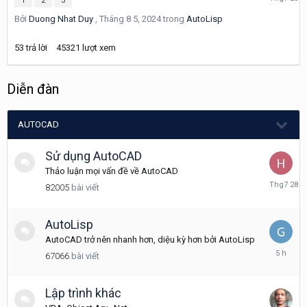
1
2
3
7
Bởi
Duong Nhat Duy
,
Tháng 8 5, 2024
trong
AutoLisp
23
53
trả lời
45321
lượt xem
Diễn đàn
AUTOCAD
Sử dụng AutoCAD
Thảo luận mọi vấn đề về AutoCAD
Tháng
82005
bài viết
7
28
AutoLisp
AutoCAD trở nên nhanh hơn, diệu kỳ hơn bởi AutoLisp
5
67066
bài viết
giờ
trước
Lập trình khác