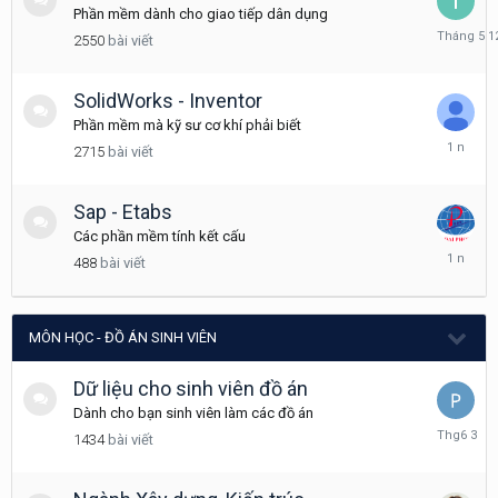
Phần mềm dành cho giao tiếp dân dụng
Tháng
2550
bài viết
5
12
SolidWorks - Inventor
Phần mềm mà kỹ sư cơ khí phải biết
Tháng
2715
bài viết
3
7,
2025
Sap - Etabs
Các phần mềm tính kết cấu
Tháng
488
bài viết
3
8,
2025
MÔN HỌC - ĐỒ ÁN SINH VIÊN
Dữ liệu cho sinh viên đồ án
Dành cho bạn sinh viên làm các đồ án
Tháng
1434
bài viết
6
3