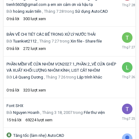
Tháng
tienh5605@gmail.com ạ em xin cảm ơn và hậu tạ
7
Bởi
hoàng xuân tiến
,
Tháng 7 28
trong
Sử dụng AutoCAD
28
0
trả lời
300
lượt xem
BẢN VẼ CHI TIÉT CÁC BỂ TRONG XỬ LÝ NƯỚC THẢI
Bởi
Tuankiet2112
,
Tháng 7 27
trong
Xin file - Share file
Tháng
0
trả lời
272
lượt xem
7
27
PHẦN MỀM VẼ CỬA NHÔM VCN2027.1_PHẦN 2_VẼ CỬA GHÉP
VÀ XUẤT KHỐI LƯỢNG NHÔM KÍNH, LIST CẮT NHÔM
Tháng
Bởi
Lê Quang Dương
,
Tháng 7 26
trong
Lập trình khác
7
26
0
trả lời
320
lượt xem
Font SHX
Bởi
Nguyen Hoanh
,
Tháng 3 18, 2007
trong
File thư viện
Tháng
15
trả lời
69224
lượt xem
7
25
Tăng tốc (làm nhẹ) AutoCAD