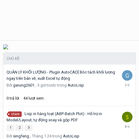
CHỦ ĐỀ
QUẢN LÝ KHỐI LƯỢNG - Plugin AutoCAD] Bóc tách khối lượng
ngay trên bản vẽ, xuất Excel tự động
5
Bởi
garung2601
,
5 giờ trước
trong
AutoLisp
giờ
trước
0
trả lời
44
lượt xem
Lisp in hàng loạt (ABP-Batch Plot) - Hỗ trợ in
share
Model/Layout, tự động xoay và gộp PDF
8
1
2
3
giờ
Bởi
singfeng
,
Tháng 1 24
trong
AutoLisp
trước