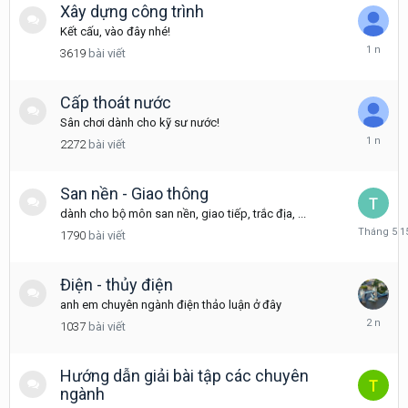
Xây dựng công trình
Kết cấu, vào đây nhé!
Tháng
3619
bài viết
3
6,
2025
Cấp thoát nước
Sân chơi dành cho kỹ sư nước!
Tháng
2272
bài viết
4
21,
2025
San nền - Giao thông
dành cho bộ môn san nền, giao tiếp, trắc địa, ...
Tháng
1790
bài viết
5
15
Điện - thủy điện
anh em chuyên ngành điện thảo luận ở đây
Tháng
1037
bài viết
11
30,
2023
Hướng dẫn giải bài tập các chuyên
ngành