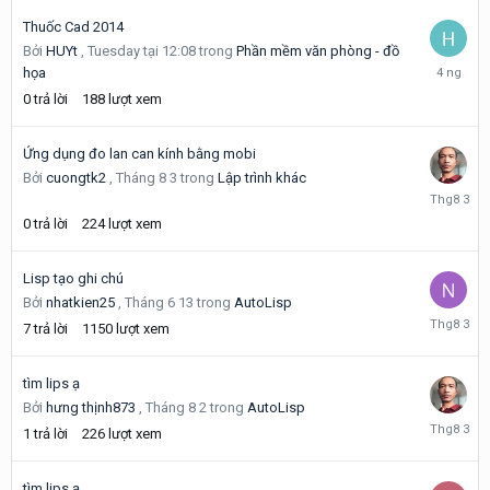
Thuốc Cad 2014
Bởi
HUYt
,
Tuesday tại 12:08
trong
Phần mềm văn phòng - đồ
Tuesday
họa
tại
0
trả lời
188
lượt xem
12:08
Ứng dụng đo lan can kính bằng mobi
Bởi
cuongtk2
,
Tháng 8 3
trong
Lập trình khác
Tháng
8
0
trả lời
224
lượt xem
3
Lisp tạo ghi chú
Bởi
nhatkien25
,
Tháng 6 13
trong
AutoLisp
Tháng
7
trả lời
1150
lượt xem
8
3
tìm lips ạ
Bởi
hưng thịnh873
,
Tháng 8 2
trong
AutoLisp
Tháng
1
trả lời
226
lượt xem
8
3
tìm lips ạ