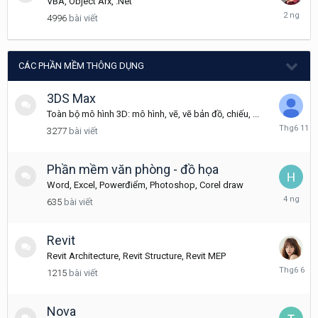
VBA, Object Arx, .Net
Friday
4996
bài viết
tại
02:29
CÁC PHẦN MỀM THÔNG DỤNG
3DS Max
Toàn bộ mô hình 3D: mô hình, vẽ, vẽ bản đồ, chiếu, ...
Tháng
3277
bài viết
6
11
Phần mềm văn phòng - đồ họa
Word, Excel, Powerđiểm, Photoshop, Corel draw
Tuesday
635
bài viết
tại
12:08
Revit
Revit Architecture, Revit Structure, Revit MEP
Tháng
1215
bài viết
6
6
Nova