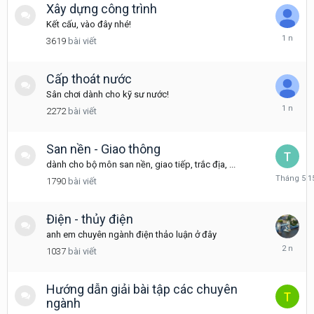
Xây dựng công trình
Kết cấu, vào đây nhé!
Tháng
3619
bài viết
3
6,
2025
Cấp thoát nước
Sân chơi dành cho kỹ sư nước!
Tháng
2272
bài viết
4
21,
2025
San nền - Giao thông
dành cho bộ môn san nền, giao tiếp, trắc địa, ...
Tháng
1790
bài viết
5
15
Điện - thủy điện
anh em chuyên ngành điện thảo luận ở đây
Tháng
1037
bài viết
11
30,
2023
Hướng dẫn giải bài tập các chuyên
ngành