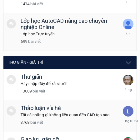
Tháng
1434
bài viết
7
8,
2022
Lớp học AutoCAD nâng cao chuyên
nghiệp Online
Tháng
Lớp học Trực tuyến
11
699
bài viết
3,
2021
THƯ GIÃN - GIẢI TRÍ
Thư giãn
Hãy nhập đây để xả sì trét!
Hôm
13009
bài viết
qua
lúc
04:31
Thảo luận vỉa hè
Tất cả những gì không liên quan đến CAD tẹo nào
Tháng
3768
bài viết
10
23,
2025
Giao lưu gặp gỡ