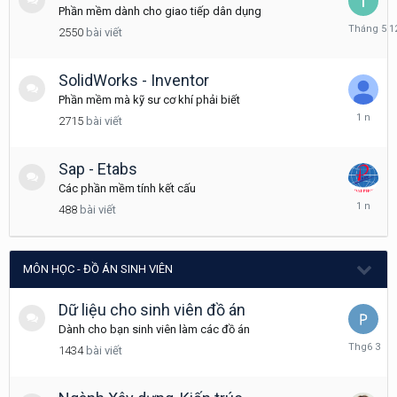
Phần mềm dành cho giao tiếp dân dụng
Tháng
2550
bài viết
5
12
SolidWorks - Inventor
Phần mềm mà kỹ sư cơ khí phải biết
Tháng
2715
bài viết
3
7,
2025
Sap - Etabs
Các phần mềm tính kết cấu
Tháng
488
bài viết
3
8,
2025
MÔN HỌC - ĐỒ ÁN SINH VIÊN
Dữ liệu cho sinh viên đồ án
Dành cho bạn sinh viên làm các đồ án
Tháng
1434
bài viết
6
3