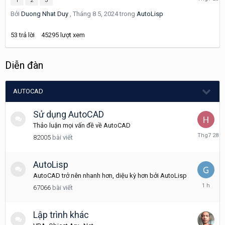
1
2
3
7
Bởi
Duong Nhat Duy
,
Tháng 8 5, 2024
trong
AutoLisp
23
53
trả lời
45295
lượt xem
Diễn đàn
AUTOCAD
Sử dụng AutoCAD
Thảo luận mọi vấn đề về AutoCAD
Tháng
82005
bài viết
7
28
AutoLisp
AutoCAD trở nên nhanh hơn, diệu kỳ hơn bởi AutoLisp
1
67066
bài viết
giờ
trước
Lập trình khác