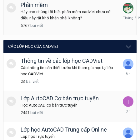
Phần mềm
Hãy cho chúng tôi biết phần mềm cadviet chưa có!
Tháng
điều này rất khó khăn phải không?
5
5767
bài viết
19
CÁC LỚP HỌC CỦA CADVIET
Thông tin về các lớp học CADViet
Các thông tin cần thiết trước khi tham gia học tại lớp
Tháng
học CADViet.
6
23
bài viết
28,
2018
Lớp AutoCAD Cơ bản trực tuyến
Học AutoCAD cơ bản trực tuyến
Tháng
2441
bài viết
10
14,
2022
Lớp học AutoCAD Trung cấp Online
Lớp học Trực tuyến