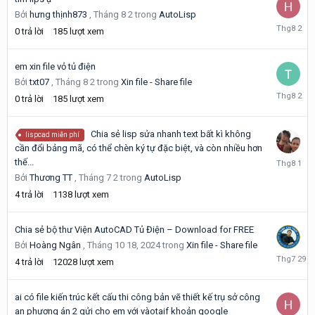
Bởi
hưng thịnh873
,
Tháng 8 2
trong
AutoLisp
Tháng
0
trả lời
185
lượt xem
8
2
em xin file vỏ tủ điện
Bởi
txt07
,
Tháng 8 2
trong
Xin file - Share file
Tháng
0
trả lời
185
lượt xem
8
2
Chia sẻ lisp sửa nhanh text bất kì không
lispcad miễn phí
cần đổi bảng mã, có thể chèn ký tự đặc biệt, và còn nhiều hơn
Tháng
thế...
8
Bởi
Thương TT
,
Tháng 7 2
trong
AutoLisp
1
4
trả lời
1138
lượt xem
Chia sẻ bộ thư Viện AutoCAD Tủ Điện – Download for FREE
Bởi
Hoàng Ngân
,
Tháng 10 18, 2024
trong
Xin file - Share file
Tháng
4
trả lời
12028
lượt xem
7
29
ai có file kiến trúc kết cấu thi công bản vẽ thiết kế trụ sở công
an phương án 2 gửi cho em với vàotaif khoản google