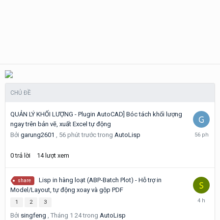
CHỦ ĐỀ
QUẢN LÝ KHỐI LƯỢNG - Plugin AutoCAD] Bóc tách khối lượng
ngay trên bản vẽ, xuất Excel tự động
56
Bởi
garung2601
,
56 phút trước
trong
AutoLisp
phút
trước
0
trả lời
14
lượt xem
Lisp in hàng loạt (ABP-Batch Plot) - Hỗ trợ in
share
Model/Layout, tự động xoay và gộp PDF
4
1
2
3
giờ
Bởi
singfeng
,
Tháng 1 24
trong
AutoLisp
trước