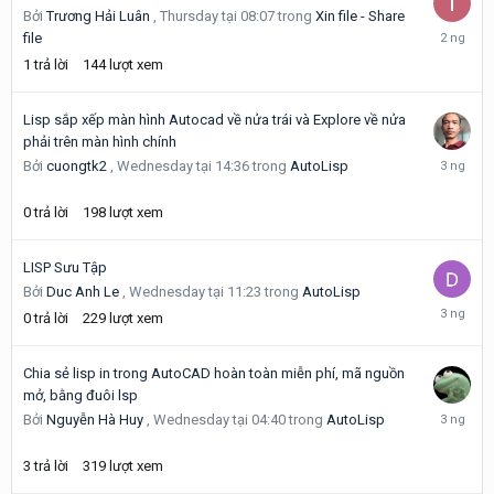
Bởi
Trương Hải Luân
,
Thursday tại 08:07
trong
Xin file - Share
Thursday
file
tại
1
trả lời
144
lượt xem
08:08
Lisp sắp xếp màn hình Autocad về nửa trái và Explore về nửa
phải trên màn hình chính
Wednesd
Bởi
cuongtk2
,
Wednesday tại 14:36
trong
AutoLisp
tại
14:36
0
trả lời
198
lượt xem
LISP Sưu Tập
Bởi
Duc Anh Le
,
Wednesday tại 11:23
trong
AutoLisp
Wednesd
0
trả lời
229
lượt xem
tại
11:23
Chia sẻ lisp in trong AutoCAD hoàn toàn miễn phí, mã nguồn
mở, bằng đuôi lsp
Wednesd
Bởi
Nguyễn Hà Huy
,
Wednesday tại 04:40
trong
AutoLisp
tại
10:16
3
trả lời
319
lượt xem