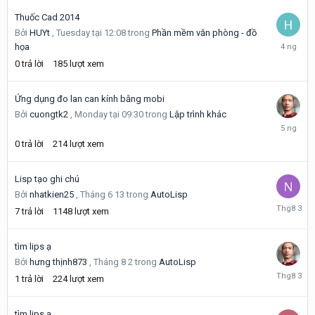
Thuốc Cad 2014
Bởi
HUYt
,
Tuesday tại 12:08
trong
Phần mềm văn phòng - đồ
Tuesday
họa
tại
0
trả lời
185
lượt xem
12:08
Ứng dụng đo lan can kính bằng mobi
Bởi
cuongtk2
,
Monday tại 09:30
trong
Lập trình khác
Monday
tại
0
trả lời
214
lượt xem
09:30
Lisp tạo ghi chú
Bởi
nhatkien25
,
Tháng 6 13
trong
AutoLisp
Tháng
7
trả lời
1148
lượt xem
8
3
tìm lips ạ
Bởi
hưng thịnh873
,
Tháng 8 2
trong
AutoLisp
Tháng
1
trả lời
224
lượt xem
8
3
tìm lips ạ