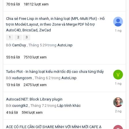
70
trả lời
18112
lượt xem
Chia sẻ Free Lisp in nhanh, in hàng loạt (MPL-Multi Plot) - Hỗ
trợ in Model/Layout, in theo Zone và Merge PDF hỗ trợ
Hôm
AutoC4D, BricsCad, ZwCad
qua
1
2
3
lúc
04:20
Bởi
CamDuy
,
Tháng 5 29
trong
AutoLisp
55
trả lời
7510
lượt xem
Turbo Plot - In hàng loạt kiểu mới tốc độ cao chưa từng thấy
Bởi
vudungcom
,
Tháng 6 2
trong
AutoLisp
Friday
13
trả lời
2475
lượt xem
tại
13:01
Autocad.NET: Block Library plugin
Bởi
cuongtk2
,
Tháng 7 2
trong
Lập trình khác
Friday
4
trả lời
594
lượt xem
tại
02:29
ACE CÓ FILE CẦN GIỜ SHARE MÌNH VỚI MÌNH MỜI CAFE Ạ