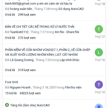
Tháng
tienh5605@gmail.com ạ em xin cảm ơn và hậu tạ
7
Bởi
hoàng xuân tiến
,
Tháng 7 28
trong
Sử dụng AutoCAD
28
0
trả lời
299
lượt xem
BẢN VẼ CHI TIÉT CÁC BỂ TRONG XỬ LÝ NƯỚC THẢI
Bởi
Tuankiet2112
,
Tháng 7 27
trong
Xin file - Share file
Tháng
0
trả lời
272
lượt xem
7
27
PHẦN MỀM VẼ CỬA NHÔM VCN2027.1_PHẦN 2_VẼ CỬA GHÉP
VÀ XUẤT KHỐI LƯỢNG NHÔM KÍNH, LIST CẮT NHÔM
Tháng
Bởi
Lê Quang Dương
,
Tháng 7 26
trong
Lập trình khác
7
26
0
trả lời
319
lượt xem
Font SHX
Bởi
Nguyen Hoanh
,
Tháng 3 18, 2007
trong
File thư viện
Tháng
15
trả lời
69223
lượt xem
7
25
Tăng tốc (làm nhẹ) AutoCAD