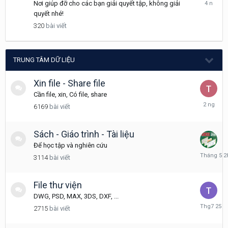
Tháng
Nơi giúp đỡ cho các bạn giải quyết tập, không giải
9
quyết nhé!
30,
320
bài viết
2021
TRUNG TÂM DỮ LIỆU
Xin file - Share file
Cần file, xin, Có file, share
Thursday
6169
bài viết
tại
08:08
Sách - Giáo trình - Tài liệu
Để học tập và nghiên cứu
Tháng
3114
bài viết
5
28
File thư viện
DWG, PSD, MAX, 3DS, DXF, ...
Tháng
2715
bài viết
7
25