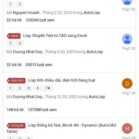
1
2
Tháng
Bởi
Nguyen Hoanh
,
Tháng 2 23, 2015
trong
AutoLisp
7
25
32
trả lời
120266
lượt xem
Lisp Chuyển Text từ CAD sang Excel
excel
1
2
Tháng
Bởi
Duong Nhat Duy
,
Tháng 3 20, 2025
trong
AutoLisp
7
25
32
trả lời
30013
lượt xem
Lisp tính chiều dài, diện tích hàng loạt
diện tích
1
2
3
4
7
Tháng
Bởi
Duong Nhat Duy
,
Tháng 12 20, 2022
trong
AutoLisp
7
24
168
trả lời
157388
lượt xem
Lisp thống kê Text, Block Att - Dynamic (AutoCAD
thống kê
Table)
Tháng