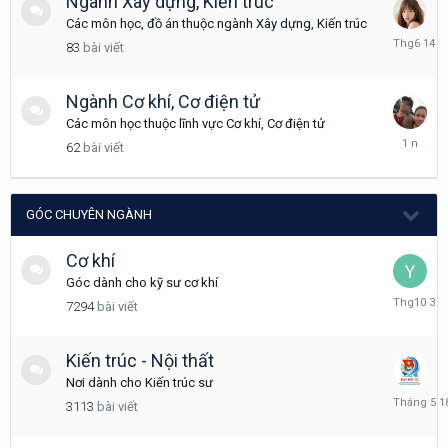
Ngành Xây dựng, Kiến trúc
Các môn học, đồ án thuộc ngành Xây dựng, Kiến trúc
Tháng
83
bài viết
6
14
Ngành Cơ khí, Cơ điện tử
Các môn học thuộc lĩnh vực Cơ khí, Cơ điện tử
Tháng
62
bài viết
5
20,
2025
GÓC CHUYÊN NGÀNH
Cơ khí
Góc dành cho kỹ sư cơ khí
Tháng
7294
bài viết
10
3,
2025
Kiến trúc - Nội thất
Nơi dành cho Kiến trúc sư
Tháng
3113
bài viết
5
18