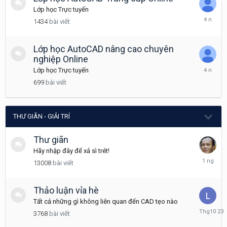
Lớp học Trực tuyến
Tháng
1434
bài viết
7
8,
2022
Lớp học AutoCAD nâng cao chuyên
nghiệp Online
Tháng
Lớp học Trực tuyến
11
699
bài viết
3,
2021
THƯ GIÃN - GIẢI TRÍ
Thư giãn
Hãy nhập đây để xả sì trét!
Hôm
13008
bài viết
qua
lúc
04:39
Thảo luận vỉa hè
Tất cả những gì không liên quan đến CAD tẹo nào
Tháng
3768
bài viết
10
23,