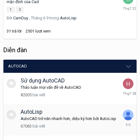
mặc định của Cad
Tháng
1
2
7
Bởi
CamDuy
,
Tháng 6 9
trong
AutoLisp
22
31
trả lời
2501
lượt xem
Diễn đàn
AUTOCAD
Sử dụng AutoCAD
Thảo luận mọi vấn đề về AutoCAD
Tháng
82005
bài viết
7
28
AutoLisp
AutoCAD trở nên nhanh hơn, diệu kỳ hơn bởi AutoLisp
5
67063
bài viết
giờ
trước