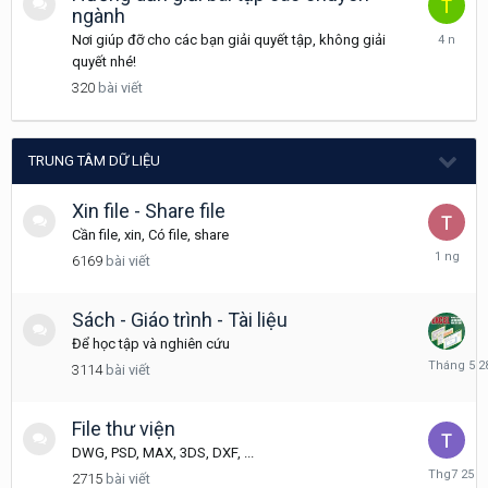
ngành
Tháng
Nơi giúp đỡ cho các bạn giải quyết tập, không giải
9
quyết nhé!
30,
320
bài viết
2021
TRUNG TÂM DỮ LIỆU
Xin file - Share file
Cần file, xin, Có file, share
Hôm
6169
bài viết
qua
lúc
08:08
Sách - Giáo trình - Tài liệu
Để học tập và nghiên cứu
Tháng
3114
bài viết
5
28
File thư viện
DWG, PSD, MAX, 3DS, DXF, ...
Tháng
2715
bài viết
7