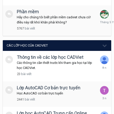
25
Phần mềm
Hãy cho chúng tôi biết phần mềm cadviet chưa có!
Tháng
điều này rất khó khăn phải không?
5
5767
bài viết
19
CÁC LỚP HỌC CỦA CADVIET
Thông tin về các lớp học CADViet
Các thông tin cần thiết trước khi tham gia học tại lớp
Tháng
học CADViet.
6
23
bài viết
28,
2018
Lớp AutoCAD Cơ bản trực tuyến
Học AutoCAD cơ bản trực tuyến
Tháng
2441
bài viết
10
14,
2022
Lớp học AutoCAD Trung cấp Online