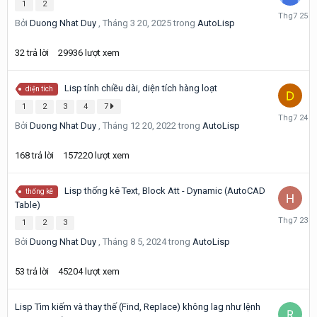
1
2
Tháng
Bởi
Duong Nhat Duy
,
Tháng 3 20, 2025
trong
AutoLisp
7
25
32
trả lời
29936
lượt xem
Lisp tính chiều dài, diện tích hàng loạt
diện tích
1
2
3
4
7
Tháng
Bởi
Duong Nhat Duy
,
Tháng 12 20, 2022
trong
AutoLisp
7
24
168
trả lời
157220
lượt xem
Lisp thống kê Text, Block Att - Dynamic (AutoCAD
thống kê
Table)
Tháng
1
2
3
7
Bởi
Duong Nhat Duy
,
Tháng 8 5, 2024
trong
AutoLisp
23
53
trả lời
45204
lượt xem
Lisp Tìm kiếm và thay thế (Find, Replace) không lag như lệnh