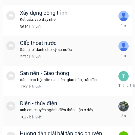
18
Xây dựng công trình
Kết cấu, vào đây nhé!
Tháng
3619
bài viết
3
6,
2025
Cấp thoát nước
Sân chơi dành cho kỹ sư nước!
Tháng
2272
bài viết
4
21,
2025
San nền - Giao thông
dành cho bộ môn san nền, giao tiếp, trắc địa, ...
Tháng
1790
bài viết
5
15
Điện - thủy điện
anh em chuyên ngành điện thảo luận ở đây
Tháng
1037
bài viết
11
30,
2023
Hướng dẫn giải bài tập các chuyên