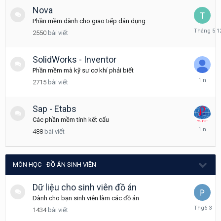
Nova
Phần mềm dành cho giao tiếp dân dụng
Tháng
2550
bài viết
5
12
SolidWorks - Inventor
Phần mềm mà kỹ sư cơ khí phải biết
Tháng
2715
bài viết
3
7,
2025
Sap - Etabs
Các phần mềm tính kết cấu
Tháng
488
bài viết
3
8,
2025
MÔN HỌC - ĐỒ ÁN SINH VIÊN
Dữ liệu cho sinh viên đồ án
Dành cho bạn sinh viên làm các đồ án
Tháng
1434
bài viết
6