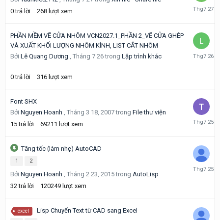
Tháng
0
trả lời
268
lượt xem
7
27
PHẦN MỀM VẼ CỬA NHÔM VCN2027.1_PHẦN 2_VẼ CỬA GHÉP
VÀ XUẤT KHỐI LƯỢNG NHÔM KÍNH, LIST CẮT NHÔM
Tháng
Bởi
Lê Quang Dương
,
Tháng 7 26
trong
Lập trình khác
7
26
0
trả lời
316
lượt xem
Font SHX
Bởi
Nguyen Hoanh
,
Tháng 3 18, 2007
trong
File thư viện
Tháng
15
trả lời
69211
lượt xem
7
25
Tăng tốc (làm nhẹ) AutoCAD
1
2
Tháng
Bởi
Nguyen Hoanh
,
Tháng 2 23, 2015
trong
AutoLisp
7
25
32
trả lời
120249
lượt xem
Lisp Chuyển Text từ CAD sang Excel
excel