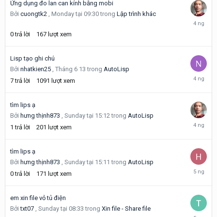
Ứng dụng đo lan can kính bằng mobi
Bởi
cuongtk2
,
Monday tại 09:30
trong
Lập trình khác
Monday
tại
0
trả lời
167
lượt xem
09:30
Lisp tạo ghi chú
Bởi
nhatkien25
,
Tháng 6 13
trong
AutoLisp
Monday
7
trả lời
1091
lượt xem
tại
04:31
tìm lips ạ
Bởi
hưng thịnh873
,
Sunday tại 15:12
trong
AutoLisp
Monday
1
trả lời
201
lượt xem
tại
02:19
tìm lips ạ
Bởi
hưng thịnh873
,
Sunday tại 15:11
trong
AutoLisp
Sunday
0
trả lời
171
lượt xem
tại
15:11
em xin file vỏ tủ điện
Bởi
txt07
,
Sunday tại 08:33
trong
Xin file - Share file
Sunday