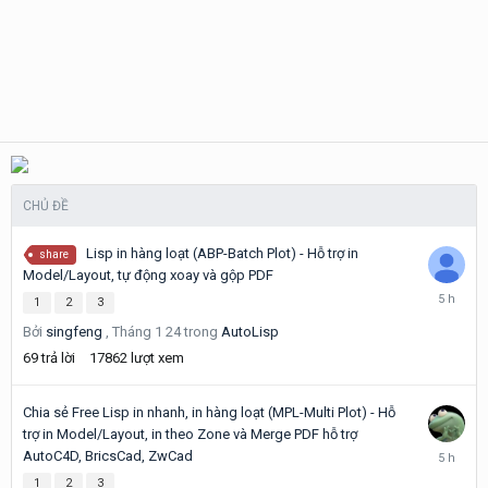
CHỦ ĐỀ
Lisp in hàng loạt (ABP-Batch Plot) - Hỗ trợ in
share
Model/Layout, tự động xoay và gộp PDF
5
1
2
3
giờ
Bởi
singfeng
,
Tháng 1 24
trong
AutoLisp
trước
69
trả lời
17862
lượt xem
Chia sẻ Free Lisp in nhanh, in hàng loạt (MPL-Multi Plot) - Hỗ
trợ in Model/Layout, in theo Zone và Merge PDF hỗ trợ
5
AutoC4D, BricsCad, ZwCad
giờ
1
2
3