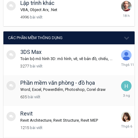
Lập trình khác
VBA, Object Arx, .Net
18
4996
bài viết
giờ
trước
CÁC PHẦN MỀM THÔNG DỤNG
3DS Max
Toàn bộ mô hình 3D: mô hình, vẽ, vẽ bản đồ, chiếu, ...
Tháng
3277
bài viết
6
11
Phần mềm văn phòng - đồ họa
Word, Excel, Powerđiểm, Photoshop, Corel draw
Tuesday
635
bài viết
tại
12:08
Revit
Revit Architecture, Revit Structure, Revit MEP
Tháng
1215
bài viết
6
6