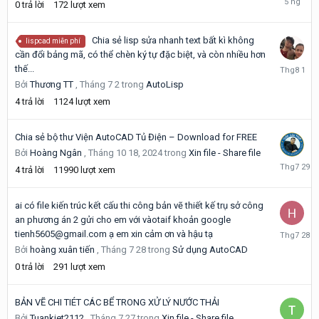
0
trả lời
172
lượt xem
tại
08:33
Chia sẻ lisp sửa nhanh text bất kì không
lispcad miễn phí
cần đổi bảng mã, có thể chèn ký tự đặc biệt, và còn nhiều hơn
Tháng
thế...
8
Bởi
Thương TT
,
Tháng 7 2
trong
AutoLisp
1
4
trả lời
1124
lượt xem
Chia sẻ bộ thư Viện AutoCAD Tủ Điện – Download for FREE
Bởi
Hoàng Ngân
,
Tháng 10 18, 2024
trong
Xin file - Share file
Tháng
4
trả lời
11990
lượt xem
7
29
ai có file kiến trúc kết cấu thi công bản vẽ thiết kế trụ sở công
an phương án 2 gửi cho em với vàotaif khoản google
Tháng
tienh5605@gmail.com ạ em xin cảm ơn và hậu tạ
7
Bởi
hoàng xuân tiến
,
Tháng 7 28
trong
Sử dụng AutoCAD
28
0
trả lời
291
lượt xem
BẢN VẼ CHI TIÉT CÁC BỂ TRONG XỬ LÝ NƯỚC THẢI
Bởi
Tuankiet2112
,
Tháng 7 27
trong
Xin file - Share file