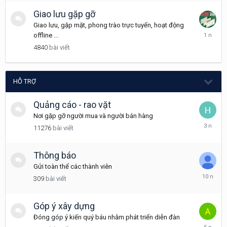
2025
Giao lưu gặp gỡ
Giao lưu, gặp mặt, phong trào trực tuyến, hoạt động
Tháng
offline ...
12
4840
bài viết
18,
2024
HỖ TRỢ
Quảng cáo - rao vặt
Nơi gặp gỡ người mua và người bán hàng
Tháng
11276
bài viết
12
16,
2022
Thông báo
Gửi toàn thể các thành viên
Tháng
309
bài viết
3
24,
2016
Góp ý xây dựng
Đóng góp ý kiến quý báu nhằm phát triển diễn đàn
Tháng