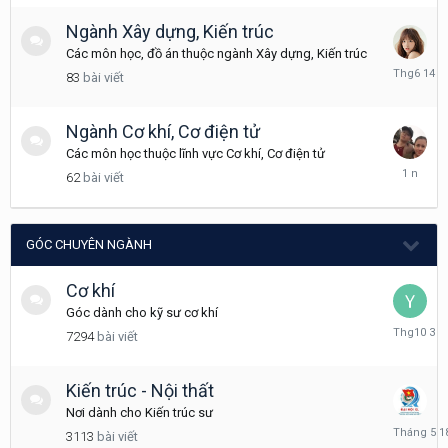
3
Ngành Xây dựng, Kiến trúc
Các môn học, đồ án thuộc ngành Xây dựng, Kiến trúc
Tháng
83
bài viết
6
14
Ngành Cơ khí, Cơ điện tử
Các môn học thuộc lĩnh vực Cơ khí, Cơ điện tử
Tháng
62
bài viết
5
20,
2025
GÓC CHUYÊN NGÀNH
Cơ khí
Góc dành cho kỹ sư cơ khí
Tháng
7294
bài viết
10
3,
2025
Kiến trúc - Nội thất
Nơi dành cho Kiến trúc sư
Tháng
3113
bài viết
5