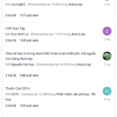
Wednesd
Bởi
cuongtk2
,
Wednesday tại 14:36
trong
AutoLisp
tại
14:36
0
trả lời
137
lượt xem
LISP Sưu Tập
Bởi
Duc Anh Le
,
Wednesday tại 11:23
trong
AutoLisp
Wednesd
0
trả lời
154
lượt xem
tại
11:23
Chia sẻ lisp in trong AutoCAD hoàn toàn miễn phí, mã nguồn
mở, bằng đuôi lsp
Wednesd
Bởi
Nguyễn Hà Huy
,
Wednesday tại 04:40
trong
AutoLisp
tại
10:16
3
trả lời
248
lượt xem
Thuốc Cad 2014
Bởi
HUYt
,
Tuesday tại 12:08
trong
Phần mềm văn phòng - đồ
Tuesday
họa
tại
0
trả lời
135
lượt xem
12:08